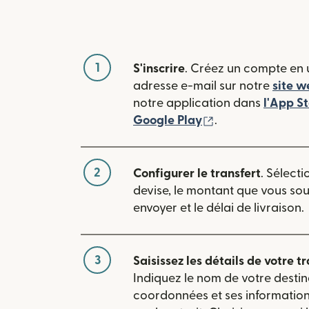
1
S'inscrire
. Créez un compte en u
adresse e-mail sur notre
site w
notre application dans
l'App S
(s'ouvre dans une
Google Play
.
2
Configurer le transfert
. Sélecti
devise, le montant que vous so
envoyer et le délai de livraison.
3
Saisissez les détails de votre tr
Indiquez le nom de votre destin
coordonnées et ses informatio