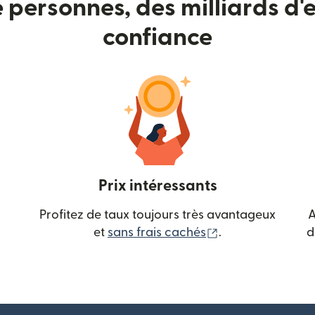
e personnes, des milliards d'e
confiance
Prix intéressants
Profitez de taux toujours très avantageux
A
(s'ouvre dans une
et
sans frais cachés
.
d