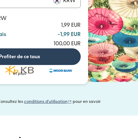
KRW
KRW
1,99 EUR
ais
-1,99 EUR
100,00 EUR
Profiter de ce taux
et plus
(s'ouvre dans une nouvelle fenêtre
Consultez les
conditions d'utilisation
pour en savoir