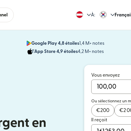
nnel
À:
Françai
Google Play 4,8 étoiles
1,4 M+ notes
(s'ouvre dan
l'App Store 4,9 étoiles
4,2 M+ notes
(s'ouvre dans
Vous envoyez
Ou sélectionnez un 
€
200
€
2 
rgent en
Il reçoit