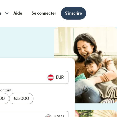
s
Aide
Se connecter
S'inscrire
s une nouvelle fenêtre)
 une nouvelle fenêtre)
EUR
montant
000
€
5 000