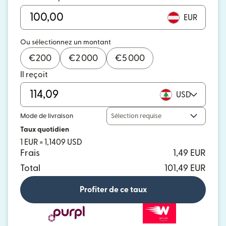
EUR
Ou sélectionnez un montant
€
200
€
2 000
€
5 000
Il reçoit
USD
Mode de livraison
Sélection requise
Taux quotidien
1 EUR = 1,1409 USD
Frais
1,49 EUR
Total
101,49 EUR
Profiter de ce taux