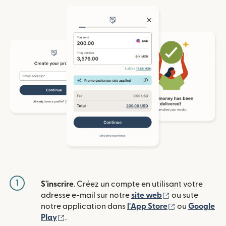
1
S'inscrire
. Créez un compte en utilisant votre
(s'ouvre dans u
adresse e-mail sur notre
site web
ou sute
(s'ouvre dans
notre application dans
l'App Store
ou
Google
(s'ouvre dans une nouvelle fenêtre)
Play
.