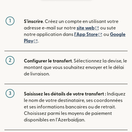
1
S'inscrire
. Créez un compte en utilisant votre
(s'ouvre dans u
adresse e-mail sur notre
site web
ou sute
(s'ouvre dans
notre application dans
l'App Store
ou
Google
(s'ouvre dans une nouvelle fenêtre)
Play
.
2
Configurer le transfert
. Sélectionnez la devise, le
montant que vous souhaitez envoyer et le délai
de livraison.
3
Saisissez les détails de votre transfert :
Indiquez
le nom de votre destinataire, ses coordonnées
et ses informations bancaires ou de retrait.
Choisissez parmi les moyens de paiement
disponibles en l'Azerbaïdjan.