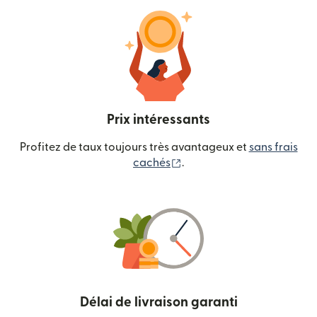
Prix intéressants
Profitez de taux toujours très avantageux et
sans frais
(s'ouvre dans une nouvelle
cachés
.
Délai de livraison garanti