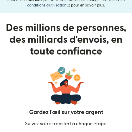
limitée. Les taux indiqués sont susceptibles de changer. Consultez les
(s'ouvre dans une nouvelle fenêtre)
conditions d'utilisation
pour en savoir plus.
Des millions de personnes,
des milliards d'envois, en
toute confiance
Gardez l'œil sur votre argent
Suivez votre transfert à chaque étape.