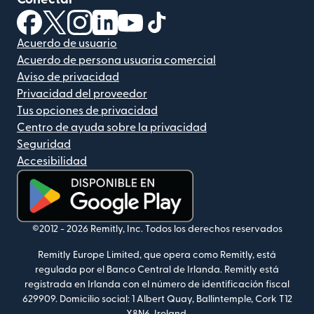
(se abre en una ventana nueva)
(se abre en una ventana nueva)
(se abre en una ventana nueva)
(se abre en una ventana nueva)
(se abre en una ventana nueva)
(se abre en una ventana nue
Acuerdo de usuario
Acuerdo de persona usuaria comercial
Aviso de privacidad
Privacidad del proveedor
Tus opciones de privacidad
Centro de ayuda sobre la privacidad
Seguridad
Accesibilidad
(se abre en una ventana nueva)
©2012 -
2026
Remitly, Inc.
Todos los derechos reservados
Remitly Europe Limited, que opera como Remitly, está
regulada por el Banco Central de Irlanda. Remitly está
registrada en Irlanda con el número de identificación fiscal
629909. Domicilio social: 1 Albert Quay, Ballintemple, Cork T12
X8N6, Ireland.