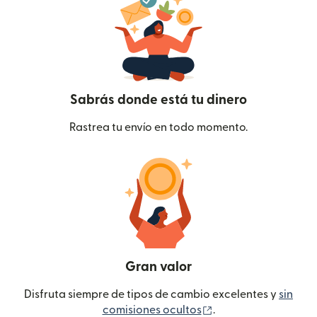
Sabrás donde está tu dinero
Rastrea tu envío en todo momento.
Gran valor
Disfruta siempre de tipos de cambio excelentes y
sin
(se abre en una ven
comisiones ocultos
.