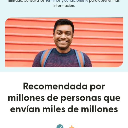
(se abre en una ventan
limitado. Consulta los
Términos y condiciones
para obtener más
información.
Recomendada por
millones de personas que
envían miles de millones