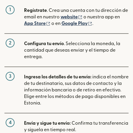
1
Regístrate
. Crea una cuenta con tu dirección de
(se abre en una ventan
email en nuestro
website
o nuestra app en
(se abre en una ventana nueva)
(se abre en una ve
App Store
o en
Google Play
.
2
Configura tu envío
. Selecciona la moneda, la
cantidad que deseas enviar y el tiempo de
entrega.
3
Ingresa los detalles de tu envío:
indica el nombre
de tu destinatario, sus datos de contacto y la
información bancaria o de retiro en efectivo.
Elige entre los métodos de pago disponibles en
Estonia.
4
Envía y sigue tu envío:
Confirma tu transferencia
y síguela en tiempo real.