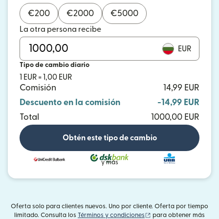
€
200
€
2000
€
5000
La otra persona recibe
EUR
Tipo de cambio diario
1 EUR = 1,00 EUR
Comisión
14,99 EUR
Descuento en la comisión
-14,99 EUR
Total
1000,00 EUR
Obtén este tipo de cambio
y más
Oferta solo para clientes nuevos. Uno por cliente. Oferta por tiempo
(se abre en una ventan
limitado. Consulta los
Términos y condiciones
para obtener más