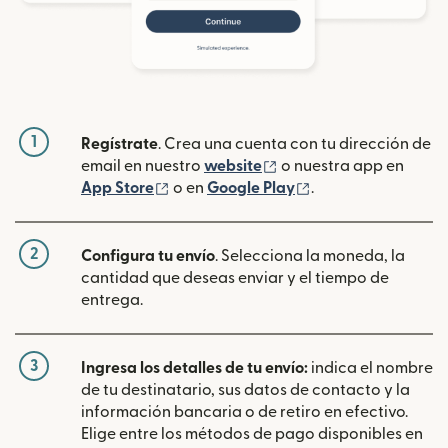
1
Regístrate
. Crea una cuenta con tu dirección de
(se abre en una ventan
email en nuestro
website
o nuestra app en
(se abre en una ventana nueva)
(se abre en una ve
App Store
o en
Google Play
.
2
Configura tu envío
. Selecciona la moneda, la
cantidad que deseas enviar y el tiempo de
entrega.
3
Ingresa los detalles de tu envío:
indica el nombre
de tu destinatario, sus datos de contacto y la
información bancaria o de retiro en efectivo.
Elige entre los métodos de pago disponibles en