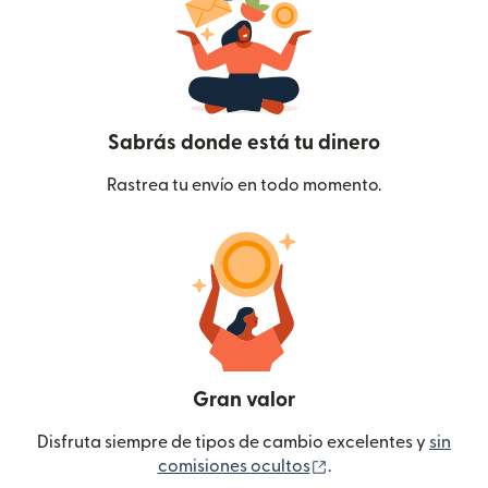
Sabrás donde está tu dinero
Rastrea tu envío en todo momento.
Gran valor
Disfruta siempre de tipos de cambio excelentes y
sin
(se abre en una ven
comisiones ocultos
.