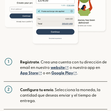
1
Regístrate
. Crea una cuenta con tu dirección de
(se abre en una ventan
email en nuestro
website
o nuestra app en
(se abre en una ventana nueva)
(se abre en una ve
App Store
o en
Google Play
.
2
Configura tu envío
. Selecciona la moneda, la
cantidad que deseas enviar y el tiempo de
entrega.