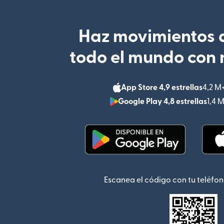
Haz movimientos d
todo el mundo con 
App Store 4,9 estrellas
4,2 M
Google Play 4,8 estrellas
1,4 
(se abre en una ventana
Escanea el código con tu teléfon