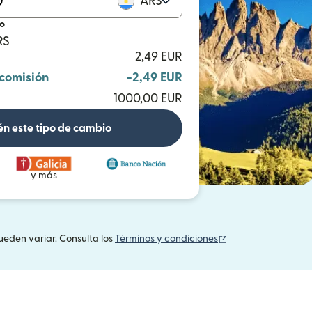
ARS
io
RS
2,49 EUR
 comisión
-2,49 EUR
1000,00 EUR
n este tipo de cambio
y más
(se abre en una v
ueden variar. Consulta los
Términos y condiciones