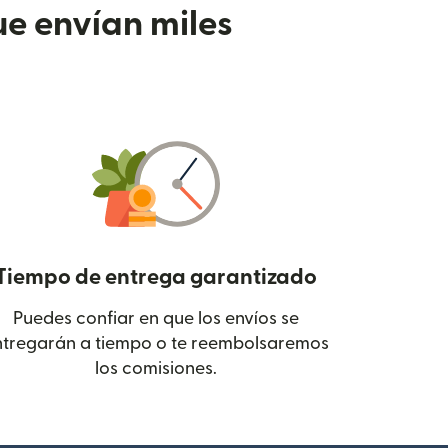
e envían miles
Tiempo de entrega garantizado
Puedes confiar en que los envíos se
 en una ventana nueva)
ntregarán a tiempo o te reembolsaremos
los comisiones.