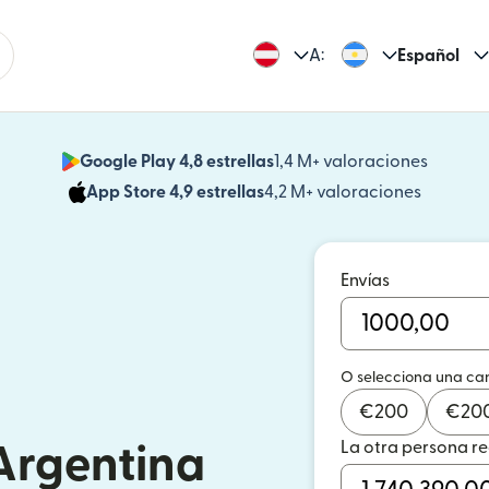
A:
Español
Google Play 4,8 estrellas
1,4 M+ valoraciones
(se abr
App Store 4,9 estrellas
4,2 M+ valoraciones
(se abre
Envías
O selecciona una ca
€
200
€
20
La otra persona r
 Argentina