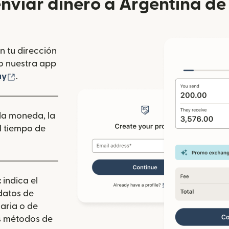
nviar dinero a Argentina de 
n tu dirección
se abre en una ventana nueva)
o nuestra app
 ventana nueva)
(se abre en una ventana nueva)
ay
.
 la moneda, la
l tiempo de
:
indica el
 datos de
aria o de
los métodos de