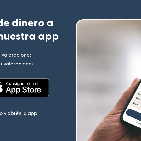
e dinero a
nuestra app
+ valoraciones
(se abre en una ventana nueva)
M+ valoraciones
(se abre en una ventana nueva)
 nueva)
(se abre en una ventana nueva)
o y obtén la app