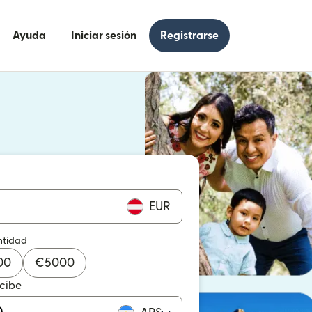
Ayuda
Iniciar sesión
Registrarse
e en una ventana nueva)
 en una ventana nueva)
EUR
ntidad
00
€
5000
ecibe