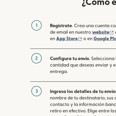
¿Cómo e
1
Regístrate
. Crea una cuenta co
(
de email en nuestro
website
(se abre en una
en
App Store
o en
Google Pl
2
Configura tu envío
. Selecciona
cantidad que deseas enviar y e
entrega.
3
Ingresa los detalles de tu envío
nombre de tu destinatario, sus
contacto y la información banc
retiro en efectivo. Elige entre 