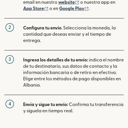
(se abre en una ventan
email en nuestro
website
o nuestra app en
(se abre en una ventana nueva)
(se abre en una ve
App Store
o en
Google Play
.
2
Configura tu envío
. Selecciona la moneda, la
cantidad que deseas enviar y el tiempo de
entrega.
3
Ingresa los detalles de tu envío:
indica el nombre
de tu destinatario, sus datos de contacto y la
información bancaria o de retiro en efectivo.
Elige entre los métodos de pago disponibles en
Albania.
4
Envía y sigue tu envío:
Confirma tu transferencia
y síguela en tiempo real.