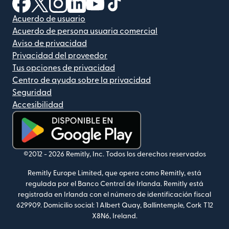
(se abre en una ventana nueva)
(se abre en una ventana nueva)
(se abre en una ventana nueva)
(se abre en una ventana nueva)
(se abre en una ventana nueva)
(se abre en una ventana nue
Acuerdo de usuario
Acuerdo de persona usuaria comercial
Aviso de privacidad
Privacidad del proveedor
Tus opciones de privacidad
Centro de ayuda sobre la privacidad
Seguridad
Accesibilidad
(se abre en una ventana nueva)
©2012 -
2026
Remitly, Inc.
Todos los derechos reservados
Remitly Europe Limited, que opera como Remitly, está
regulada por el Banco Central de Irlanda. Remitly está
registrada en Irlanda con el número de identificación fiscal
629909. Domicilio social: 1 Albert Quay, Ballintemple, Cork T12
X8N6, Ireland.