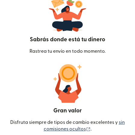
Sabrás donde está tu dinero
Rastrea tu envío en todo momento.
Gran valor
Disfruta siempre de tipos de cambio excelentes y
sin
(se abre en una ven
comisiones ocultos
.