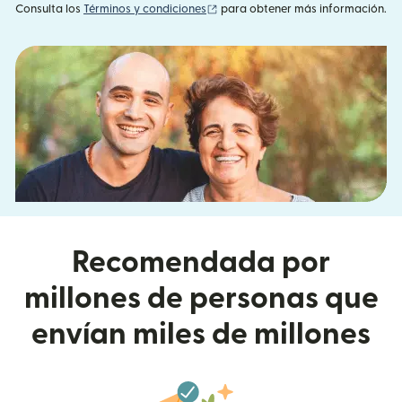
(se abre en una ventana nueva)
Consulta los
Términos y condiciones
para obtener más información.
Recomendada por
millones de personas que
envían miles de millones