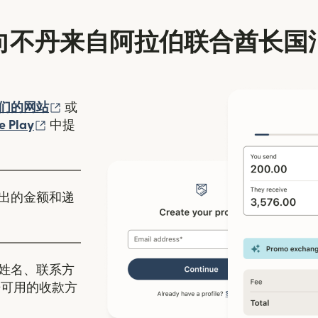
向不丹来自阿拉伯联合酋长国
（在新窗口中打开）
们的网站
或
口中打开）
（在新窗口中打开）
e Play
中提
出的金额和递
姓名、联系方
丹可用的收款方