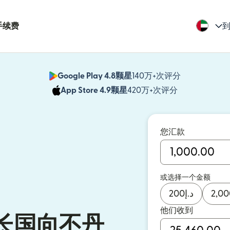
手续费
到
Google Play 4.8颗星
140万+次评分
（在新窗口中
App Store 4.9颗星
420万+次评分
（在新窗口中
您汇款
或选择一个金额
200
د.إ
2,00
他们收到
长国向不丹