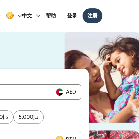
:
中文
帮助
登录
注册
打开）
打开）
AED
0
د.إ
5,000
د.إ