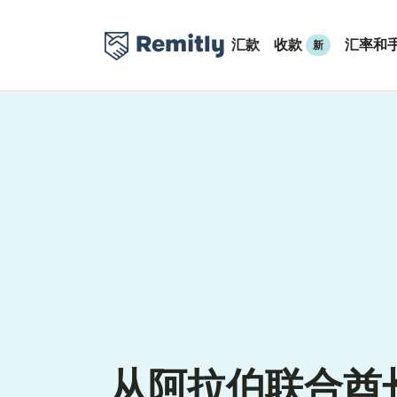
汇款
收款
汇率和
新
从阿拉伯联合酋