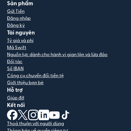
Sản phẩm
Gửi Tiền
Đăng nhập
Đăng ký
Tài nguyên
Tỷ giá và phí
Mã Swift
Nguồn lực dành cho hành vi gian lận và lừa đảo
Đối tác
Số IBAN
Công cụ chuyển đổi tiền tệ
Giới thiệu bạn bè
Hỗ trợ
Giúp đỡ
Kết nối
(mở trong cửa sổ mới)
(mở trong cửa sổ mới)
(mở trong cửa sổ mới)
(mở trong cửa sổ mới)
(mở trong cửa sổ mới)
(mở trong cửa sổ mới)
Thoả thuận với người dùng
Thông báo về quyền riêng tư