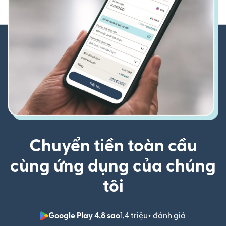
Chuyển tiền toàn cầu
cùng ứng dụng của chúng
tôi
Google Play 4,8 sao
1,4 triệu+ đánh giá
(mở trong 