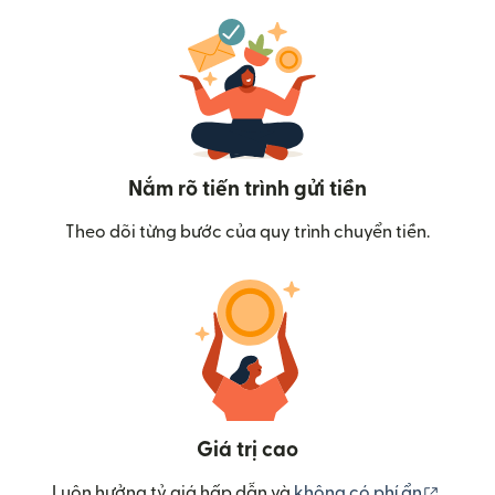
Nắm rõ tiến trình gửi tiền
Theo dõi từng bước của quy trình chuyển tiền.
Giá trị cao
(mở tr
Luôn hưởng tỷ giá hấp dẫn và
không có phí ẩn
.