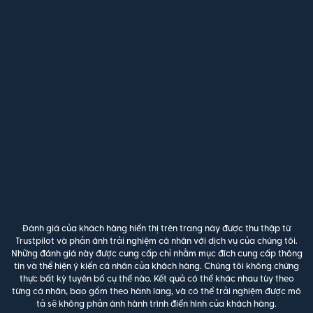
Đánh giá của khách hàng hiển thị trên trang này được thu thập từ
Trustpilot và phản ánh trải nghiệm cá nhân với dịch vụ của chúng tôi.
Những đánh giá này được cung cấp chỉ nhằm mục đích cung cấp thông
tin và thể hiện ý kiến cá nhân của khách hàng. Chúng tôi không chứng
thực bất kỳ tuyên bố cụ thể nào. Kết quả có thể khác nhau tùy theo
từng cá nhân, bao gồm theo hành lang, và có thể trải nghiệm được mô
tả sẽ không phản ánh hành trình điển hình của khách hàng.