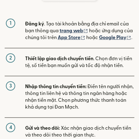
1
Đăng ký
. Tạo tài khoản bằng địa chỉ email của
(mở trong cửa sổ mới)
bạn thông qua
trang web
hoặc ứng dụng của
(mở trong cửa sổ mới)
(mở
chúng tôi trên
App Store
hoặc
Google Play
.
2
Thiết lập giao dịch chuyển tiền
. Chọn đơn vị tiền
tệ, số tiền bạn muốn gửi và tốc độ nhận tiền.
3
Nhập thông tin chuyển tiền:
Điền tên người nhận,
thông tin liên hệ và thông tin ngân hàng hoặc
nhận tiền mặt. Chọn phương thức thanh toán
khả dụng tại Đan Mạch.
4
Gửi và theo dõi:
Xác nhận giao dịch chuyển tiền
và theo dõi theo thời gian thực.