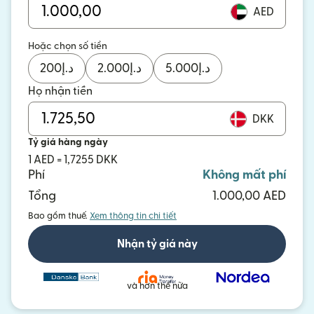
AED
Hoặc chọn số tiền
200
د.إ
2.000
د.إ
5.000
د.إ
Họ nhận tiền
DKK
Tỷ giá hàng ngày
1 AED = 1,7255 DKK
Phí
Không mất phí
Tổng
1.000,00 AED
Bao gồm thuế.
Xem thông tin chi tiết
Nhận tỷ giá này
và hơn thế nữa