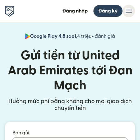
Đăng nhập
Đăng ký
Google Play 4,8 sao
1,4 triệu+ đánh giá
(mở trong 
Gửi tiền từ United
Arab Emirates tới Đan
Mạch
Hưởng mức phí bằng không cho mọi giao dịch
chuyển tiền
Bạn gửi