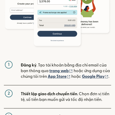
1
Đăng ký
. Tạo tài khoản bằng địa chỉ email của
(mở trong cửa sổ mới)
bạn thông qua
trang web
hoặc ứng dụng của
(mở trong cửa sổ mới)
(mở
chúng tôi trên
App Store
hoặc
Google Play
.
2
Thiết lập giao dịch chuyển tiền
. Chọn đơn vị tiền
tệ, số tiền bạn muốn gửi và tốc độ nhận tiền.