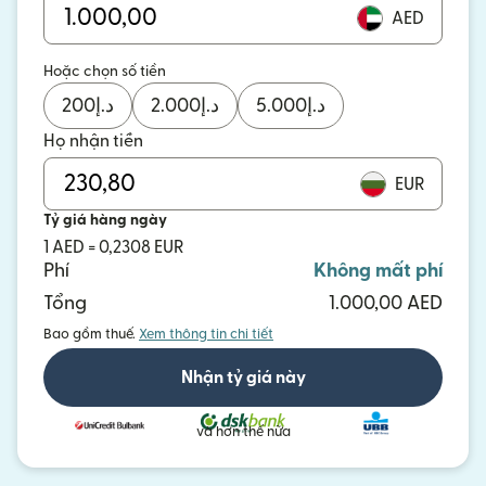
AED
Hoặc chọn số tiền
200
د.إ
2.000
د.إ
5.000
د.إ
Họ nhận tiền
EUR
Tỷ giá hàng ngày
1 AED = 0,2308 EUR
Phí
Không mất phí
Tổng
1.000,00 AED
Bao gồm thuế.
Xem thông tin chi tiết
Nhận tỷ giá này
và hơn thế nữa