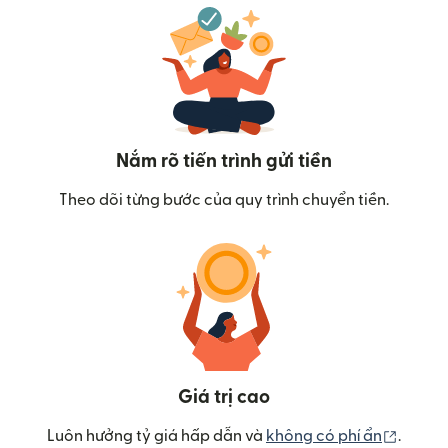
Nắm rõ tiến trình gửi tiền
Theo dõi từng bước của quy trình chuyển tiền.
Giá trị cao
(mở tr
Luôn hưởng tỷ giá hấp dẫn và
không có phí ẩn
.