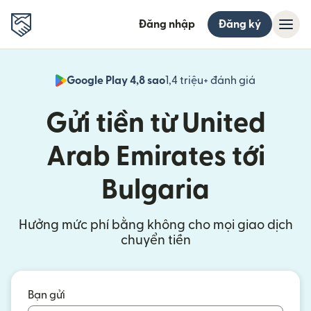
Đăng nhập
Đăng ký
Google Play 4,8 sao
1,4 triệu+ đánh giá
(mở trong 
Gửi tiền từ United
Arab Emirates tới
Bulgaria
Hưởng mức phí bằng không cho mọi giao dịch
chuyển tiền
Bạn gửi