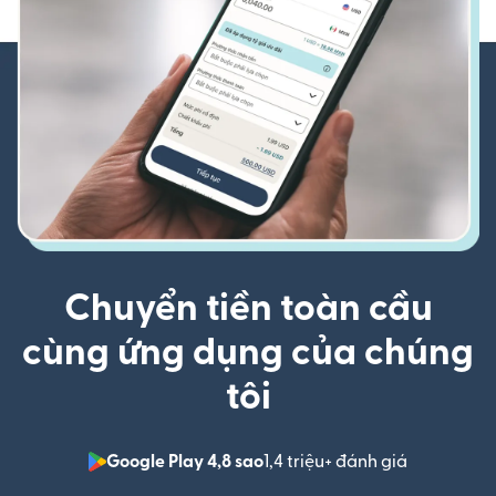
Chuyển tiền toàn cầu
cùng ứng dụng của chúng
tôi
Google Play 4,8 sao
1,4 triệu+ đánh giá
(mở trong 