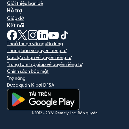
Giới thiệu bạn bè
Hỗ trợ
Giúp đỡ
Kết nối
(mở trong cửa sổ mới)
(mở trong cửa sổ mới)
(mở trong cửa sổ mới)
(mở trong cửa sổ mới)
(mở trong cửa sổ mới)
(mở trong cửa sổ mới)
Thoả thuận với người dùng
Thông báo về quyền riêng tư
Các lựa chọn về quyền riêng tư
Trung tâm trợ giúp về quyền riêng tư
Chính sách bảo mật
Trợ năng
Được quản lý bởi DFSA
(mở trong cửa sổ mới)
©2012 -
2026
Remitly, Inc.
Bản quyền