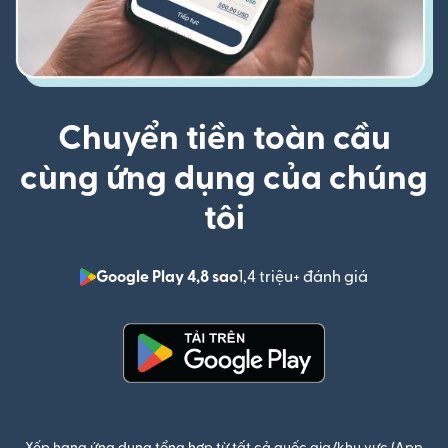
Chuyển tiền toàn cầu
cùng ứng dụng của chúng
tôi
Google Play 4,8 sao
1,4 triệu+ đánh giá
(mở trong 
(mở trong cửa sổ mới)