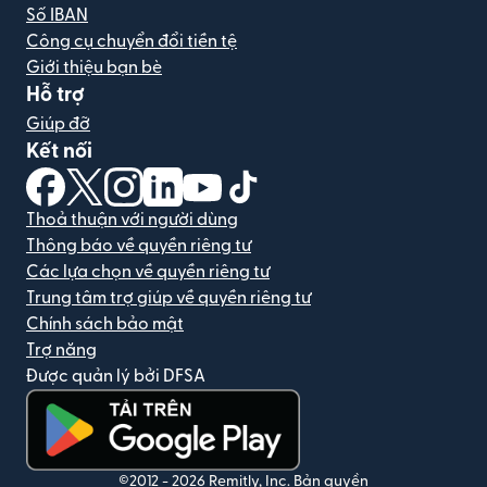
Số IBAN
Công cụ chuyển đổi tiền tệ
Giới thiệu bạn bè
Hỗ trợ
Giúp đỡ
Kết nối
(mở trong cửa sổ mới)
(mở trong cửa sổ mới)
(mở trong cửa sổ mới)
(mở trong cửa sổ mới)
(mở trong cửa sổ mới)
(mở trong cửa sổ mới)
Thoả thuận với người dùng
Thông báo về quyền riêng tư
Các lựa chọn về quyền riêng tư
Trung tâm trợ giúp về quyền riêng tư
Chính sách bảo mật
Trợ năng
Được quản lý bởi DFSA
(mở trong cửa sổ mới)
©2012 -
2026
Remitly, Inc.
Bản quyền