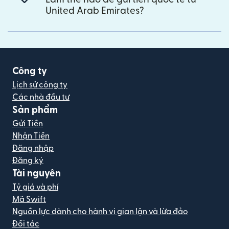
United Arab Emirates?
Công ty
Lịch sử công ty
Các nhà đầu tư
Sản phẩm
Gửi Tiền
Nhận Tiền
Đăng nhập
Đăng ký
Tài nguyên
Tỷ giá và phí
Mã Swift
Nguồn lực dành cho hành vi gian lận và lừa đảo
Đối tác