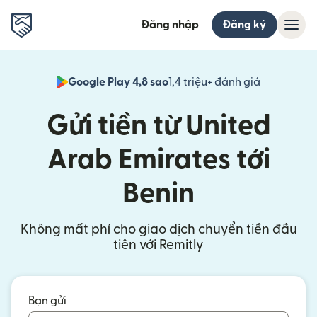
Đăng nhập
Đăng ký
Google Play 4,8 sao
1,4 triệu+ đánh giá
(mở trong 
Gửi tiền từ United
Arab Emirates tới
Benin
Không mất phí cho giao dịch chuyển tiền đầu
tiên với Remitly
Bạn gửi