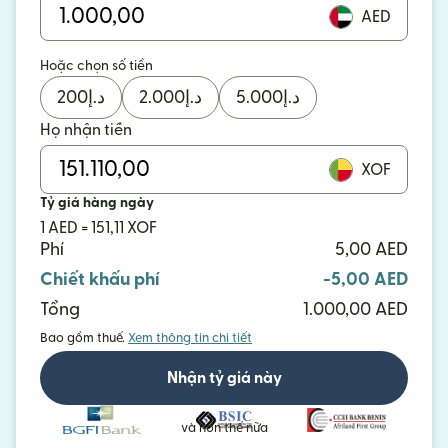
AED
Hoặc chọn số tiền
200
د.إ
2.000
د.إ
5.000
د.إ
Họ nhận tiền
XOF
Tỷ giá hàng ngày
1 AED = 151,11 XOF
Phí
5,00 AED
Chiết khấu phí
-5,00 AED
Tổng
1.000,00 AED
Bao gồm thuế.
Xem thông tin chi tiết
Nhận tỷ giá này
và hơn thế nữa