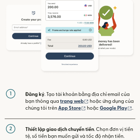
1
Đăng ký
. Tạo tài khoản bằng địa chỉ email của
(mở trong cửa sổ mới)
bạn thông qua
trang web
hoặc ứng dụng của
(mở trong cửa sổ mới)
(mở
chúng tôi trên
App Store
hoặc
Google Play
.
2
Thiết lập giao dịch chuyển tiền
. Chọn đơn vị tiền
tệ, số tiền bạn muốn gửi và tốc độ nhận tiền.