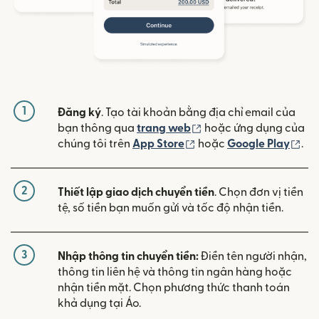
1
Đăng ký
. Tạo tài khoản bằng địa chỉ email của
(mở trong cửa sổ mới)
bạn thông qua
trang web
hoặc ứng dụng của
(mở trong cửa sổ mới)
(mở
chúng tôi trên
App Store
hoặc
Google Play
.
2
Thiết lập giao dịch chuyển tiền
. Chọn đơn vị tiền
tệ, số tiền bạn muốn gửi và tốc độ nhận tiền.
3
Nhập thông tin chuyển tiền:
Điền tên người nhận,
thông tin liên hệ và thông tin ngân hàng hoặc
nhận tiền mặt. Chọn phương thức thanh toán
khả dụng tại Áo.