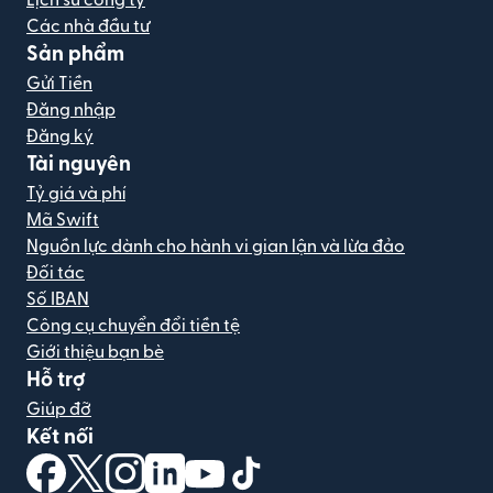
Lịch sử công ty
Các nhà đầu tư
Sản phẩm
Gửi Tiền
Đăng nhập
Đăng ký
Tài nguyên
Tỷ giá và phí
Mã Swift
Nguồn lực dành cho hành vi gian lận và lừa đảo
Đối tác
Số IBAN
Công cụ chuyển đổi tiền tệ
Giới thiệu bạn bè
Hỗ trợ
Giúp đỡ
Kết nối
(mở trong cửa sổ mới)
(mở trong cửa sổ mới)
(mở trong cửa sổ mới)
(mở trong cửa sổ mới)
(mở trong cửa sổ mới)
(mở trong cửa sổ mới)