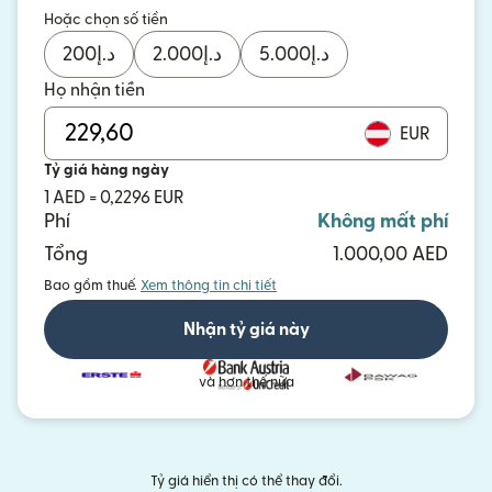
Hoặc chọn số tiền
200
د.إ
2.000
د.إ
5.000
د.إ
Họ nhận tiền
EUR
Tỷ giá hàng ngày
1 AED = 0,2296 EUR
Phí
Không mất phí
Tổng
1.000,00 AED
Bao gồm thuế.
Xem thông tin chi tiết
Nhận tỷ giá này
và hơn thế nữa
Tỷ giá hiển thị có thể thay đổi.