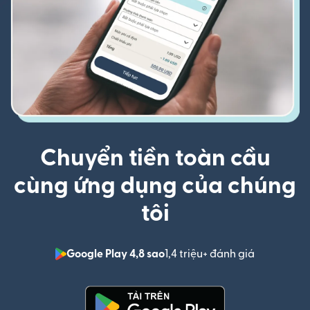
Chuyển tiền toàn cầu
cùng ứng dụng của chúng
tôi
Google Play 4,8 sao
1,4 triệu+ đánh giá
(mở trong 