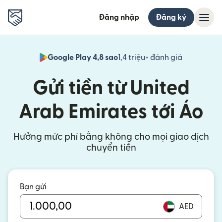
Đăng nhập
Đăng ký
Google Play 4,8 sao
1,4 triệu+ đánh giá
(mở trong 
Gửi tiền từ United
Arab Emirates tới Áo
Hưởng mức phí bằng không cho mọi giao dịch
chuyển tiền
Bạn gửi
AED