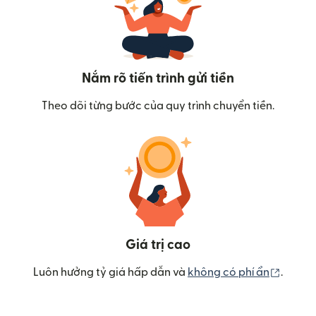
Nắm rõ tiến trình gửi tiền
Theo dõi từng bước của quy trình chuyển tiền.
Giá trị cao
(mở tr
Luôn hưởng tỷ giá hấp dẫn và
không có phí ẩn
.