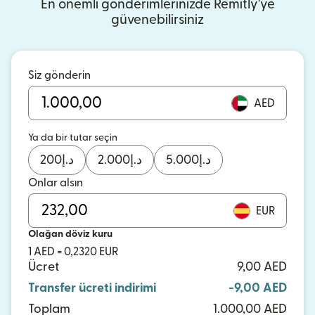
En önemli gönderimlerinizde Remitly'ye
güvenebilirsiniz
Siz gönderin
AED
Ya da bir tutar seçin
200
د.إ
2.000
د.إ
5.000
د.إ
Onlar alsın
EUR
Olağan döviz kuru
1 AED = 0,2320 EUR
Ücret
9,00 AED
Transfer ücreti indirimi
-9,00 AED
Toplam
1.000,00 AED