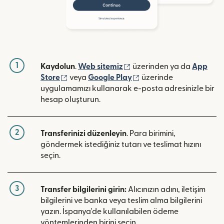
1
(yeni pencerede açılır)
Kaydolun
.
Web sitemiz
üzerinden ya da
App
(yeni pencerede açılır)
(yeni pencerede açılır)
Store
veya
Google Play
üzerinde
uygulamamızı kullanarak e-posta adresinizle bir
hesap oluşturun.
2
Transferinizi düzenleyin
. Para birimini,
göndermek istediğiniz tutarı ve teslimat hızını
seçin.
3
Transfer bilgilerini girin:
Alıcınızın adını, iletişim
bilgilerini ve banka veya teslim alma bilgilerini
yazın. İspanya'de kullanılabilen ödeme
yöntemlerinden birini seçin.