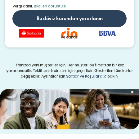
Vergi dahil.
Bilgileri görüntüle
Bu döviz kurundan yararlanın
ve dahası
Yalnızca yeni müşteriler için. Her müşteri bu fırsattan bir kez
yararlanabilir. Teklif sınırlı bir süre için geçerlidir. Gösterilen tüm kurlar
(yeni pencerede aç
değişebilir. Ayrıntılar için
Şartlar ve Koşullar'a
bakın.