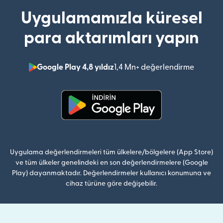
Uygulamamızla küresel
para aktarımları yapın
Google Play 4,8 yıldız
1,4 Mn+ değerlendirme
(yeni pe
(yeni pencerede açılır)
Uygulama değerlendirmeleri tüm ülkelere/bölgelere (App Store)
ve tüm ülkeler genelindeki en son değerlendirmelere (Google
Play) dayanmaktadır. Değerlendirmeler kullanıcı konumuna ve
cihaz türüne göre değişebilir.