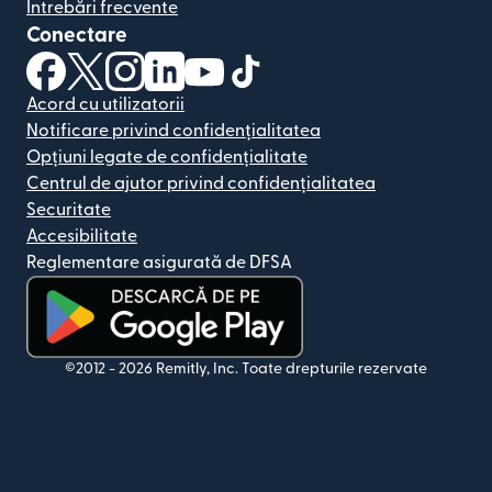
Întrebări frecvente
Conectare
(se deschide într-o fereastră nouă)
(se deschide într-o fereastră nouă)
(se deschide într-o fereastră nouă)
(se deschide într-o fereastră nouă)
(se deschide într-o fereastră nou
(se deschide într-o fereastr
Acord cu utilizatorii
Notificare privind confidențialitatea
Opțiuni legate de confidențialitate
Centrul de ajutor privind confidențialitatea
Securitate
Accesibilitate
Reglementare asigurată de DFSA
(se deschide într-o fereastră nouă)
©2012 -
2026
Remitly, Inc.
Toate drepturile rezervate