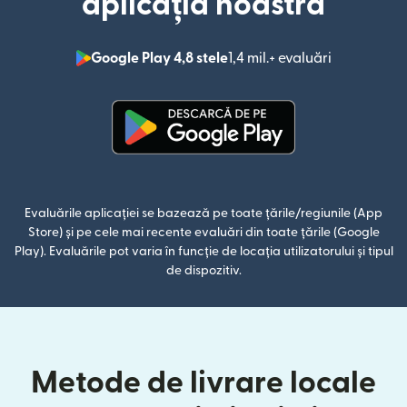
aplicația noastră
Google Play 4,8 stele
1,4 mil.+ evaluări
(se deschid
(se deschide într-o fereastră n
Evaluările aplicației se bazează pe toate țările/regiunile (App
Store) și pe cele mai recente evaluări din toate țările (Google
Play). Evaluările pot varia în funcție de locația utilizatorului și tipul
de dispozitiv.
Metode de livrare locale