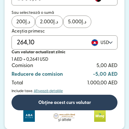
Sau selectează o sumă
200
د.إ
2.000
د.إ
5.000
د.إ
Aceștia primesc
USD
Curs valutar actualizat zilnic
1 AED = 0,2641 USD
Comision
5,00 AED
Reducere de comision
-5,00 AED
Total
1.000,00 AED
Include taxe.
Afișează detaliile
Obține acest curs valutar
și altele