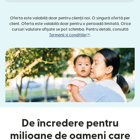
Oferta este valabilă doar pentru clienții noi. O singură ofertă per
client. Oferta este valabilă doar pentru o perioadă limitată. Orice
cursuri valutare afișate se pot schimba. Pentru detalii, consultă
(se deschide într-o fereast
Termenii și condițiile
.
De încredere pentru
milioane de oameni care