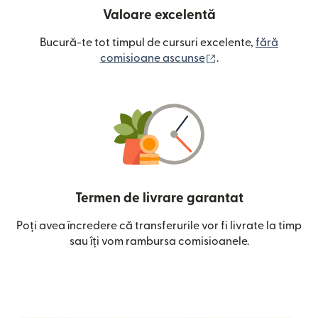
Valoare excelentă
Bucură-te tot timpul de cursuri excelente,
fără
(se deschide într-o
comisioane ascunse
.
Termen de livrare garantat
Poți avea încredere că transferurile vor fi livrate la timp
sau îți vom rambursa comisioanele.