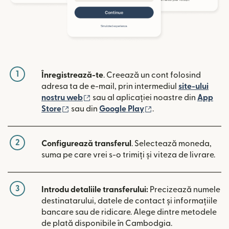
1
Înregistrează-te
. Creează un cont folosind
adresa ta de e-mail, prin intermediul
site-ului
(se deschide într-o fereastră nouă)
nostru web
sau al aplicației noastre din
App
(se deschide într-o fereastră nouă)
(se deschide într-o 
Store
sau din
Google Play
.
2
Configurează transferul
. Selectează moneda,
suma pe care vrei s-o trimiți și viteza de livrare.
3
Introdu detaliile transferului:
Precizează numele
destinatarului, datele de contact și informațiile
bancare sau de ridicare. Alege dintre metodele
de plată disponibile în Cambodgia.