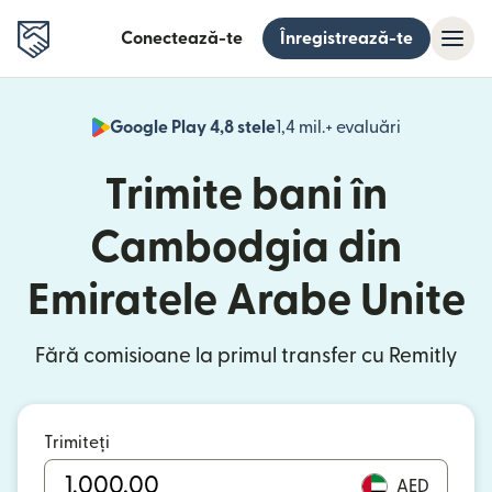
Conectează-te
Înregistrează-te
Google Play 4,8 stele
1,4 mil.+ evaluări
(se deschid
Trimite bani în
Cambodgia din
Emiratele Arabe Unite
Fără comisioane la primul transfer cu Remitly
Trimiteți
AED