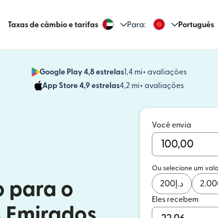
Taxas de câmbio e tarifas
Para:
Português
Google Play 4,8 estrelas
1,4 mi+ avaliações
(abre em
App Store 4,9 estrelas
4,2 mi+ avaliações
(abre em 
Você envia
Ou selecione um valo
o para o
200
د.إ
2.00
Eles recebem
s Emirados