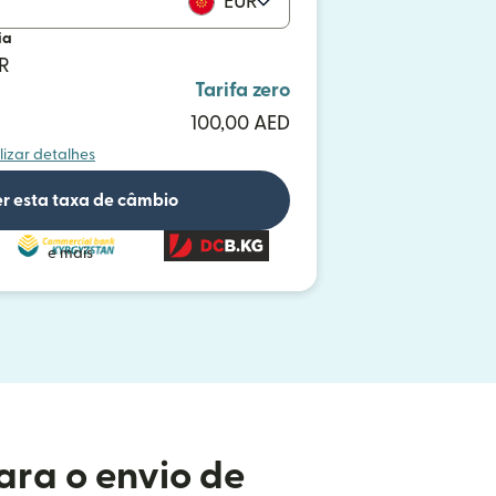
EUR
ia
UR
Tarifa zero
100,00 AED
lizar detalhes
r esta taxa de câmbio
e mais
ara o envio de