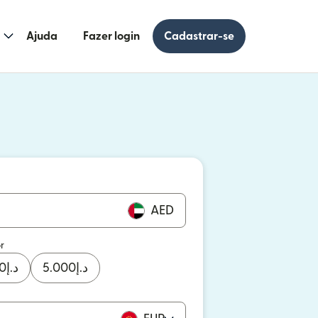
Ajuda
Fazer login
Cadastrar-se
 uma nova janela)
uma nova janela)
AED
r
0
د.إ
5.000
د.إ