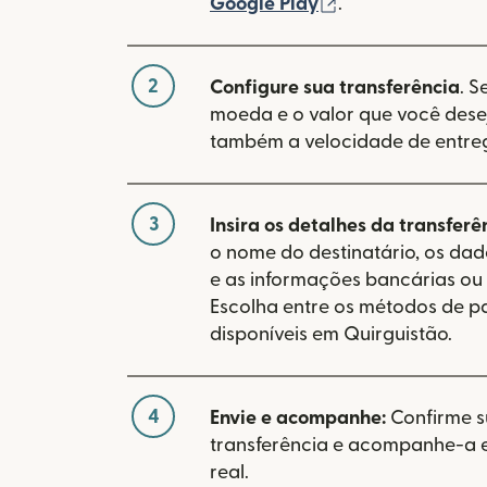
(abre em uma no
Google Play
.
2
Configure sua transferência
. S
moeda e o valor que você desej
também a velocidade de entre
3
Insira os detalhes da transferê
o nome do destinatário, os da
e as informações bancárias ou 
Escolha entre os métodos de 
disponíveis em Quirguistão.
4
Envie e acompanhe:
Confirme 
transferência e acompanhe-a
real.