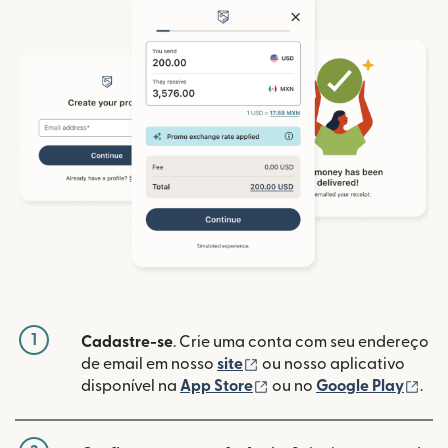
1
Cadastre-se
. Crie uma conta com seu endereço
(abre em uma nova janela
de email em nosso
site
ou nosso aplicativo
(abre em uma nova janel
(ab
disponível na
App Store
ou no
Google Play
.