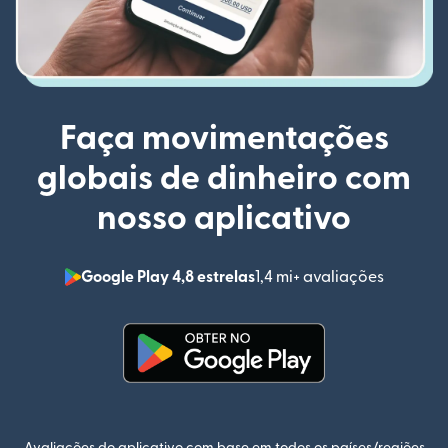
Faça movimentações
globais de dinheiro com
nosso aplicativo
Google Play 4,8 estrelas
1,4 mi+ avaliações
(abre em
(abre em uma nova janela)