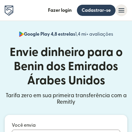
Fazer login
Cadastrar-se
Google Play 4,8 estrelas
1,4 mi+ avaliações
(abre em
Envie dinheiro para o
Benin dos Emirados
Árabes Unidos
Tarifa zero em sua primeira transferência com a
Remitly
Você envia