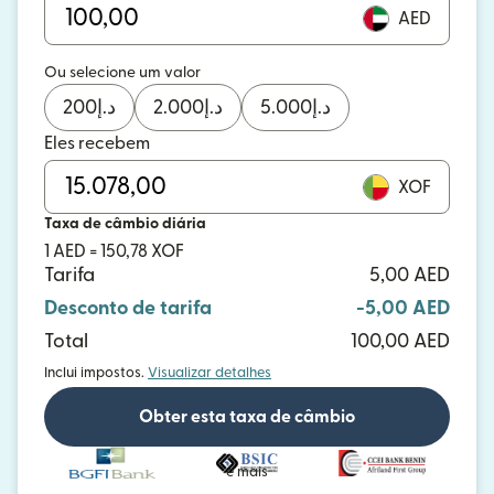
AED
Ou selecione um valor
200
د.إ
2.000
د.إ
5.000
د.إ
Eles recebem
XOF
Taxa de câmbio diária
1 AED = 150,78 XOF
Tarifa
5,00 AED
Desconto de tarifa
-5,00 AED
Total
100,00 AED
Inclui impostos.
Visualizar detalhes
Obter esta taxa de câmbio
e mais