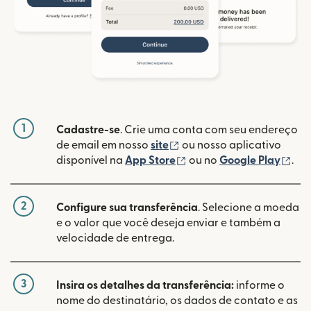
1
Cadastre-se
. Crie uma conta com seu endereço
(abre em uma nova janela
de email em nosso
site
ou nosso aplicativo
(abre em uma nova janel
(ab
disponível na
App Store
ou no
Google Play
.
2
Configure sua transferência
. Selecione a moeda
e o valor que você deseja enviar e também a
velocidade de entrega.
3
Insira os detalhes da transferência:
informe o
nome do destinatário, os dados de contato e as