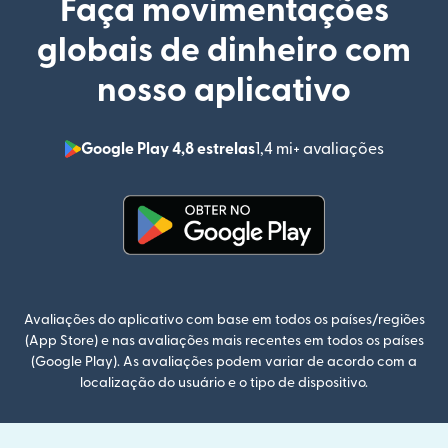
Faça movimentações
globais de dinheiro com
nosso aplicativo
Google Play 4,8 estrelas
1,4 mi+ avaliações
(abre em
(abre em uma nova janela)
Avaliações do aplicativo com base em todos os países/regiões
(App Store) e nas avaliações mais recentes em todos os países
(Google Play). As avaliações podem variar de acordo com a
localização do usuário e o tipo de dispositivo.