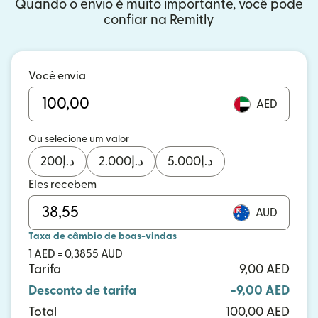
Quando o envio é muito importante, você pode
confiar na Remitly
Você envia
AED
Ou selecione um valor
200
د.إ
2.000
د.إ
5.000
د.إ
Eles recebem
AUD
Taxa de câmbio de boas-vindas
1 AED = 0,3855 AUD
Tarifa
9,00 AED
Desconto de tarifa
-9,00 AED
Total
100,00 AED