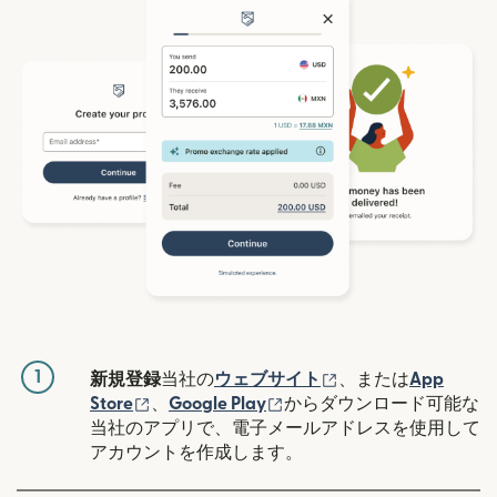
1
（別ウィンドウで開
新規登録
当社の
ウェブサイト
、または
App
（別ウィンドウで開きます）
（別ウィンドウで開きます
Store
、
Google Play
からダウンロード可能な
当社のアプリで、電子メールアドレスを使用して
アカウントを作成します。