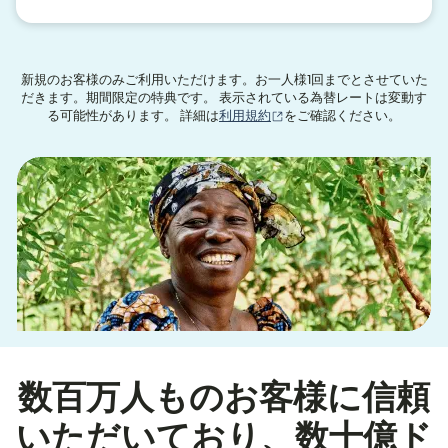
新規のお客様のみご利用いただけます。お一人様1回までとさせていた
だきます。期間限定の特典です。 表示されている為替レートは変動す
（別ウィンドウで開きます
る可能性があります。 詳細は
利用規約
をご確認ください。
数百万人ものお客様に信頼
いただいており、数十億ド