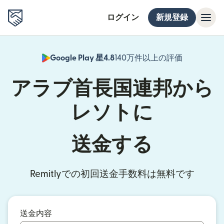
ログイン
新規登録
Google Play 星4.8
140万件以上の評価
（別ウィン
アラブ首長国連邦から
レソトに
送金する
Remitlyでの初回送金手数料は無料です
送金内容