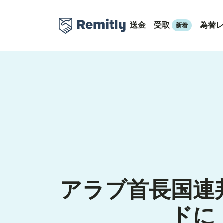
送金
受取
為替
新着
アラブ首長国連
ドに