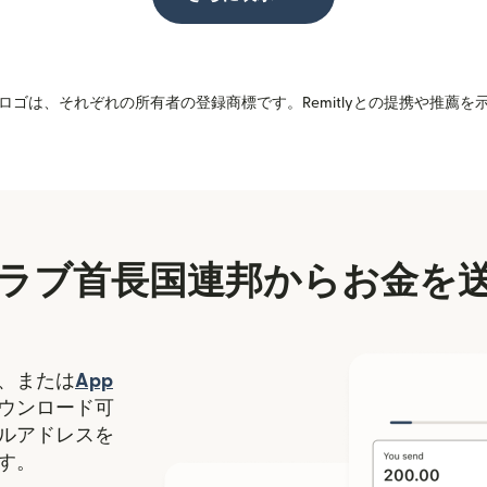
ゴは、それぞれの所有者の登録商標です。Remitlyとの提携や推薦
ラブ首長国連邦からお金を
（別ウィンドウで開きます）
、または
App
ます）
ィンドウで開きます）
ウンロード可
ルアドレスを
す。