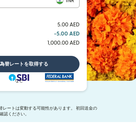
INR
5.00 AED
-5.00 AED
1,000.00 AED
為替レートを取得する
など
替レートは変動する可能性があります。 初回送金の
ウィンドウで開きます）
確認ください。