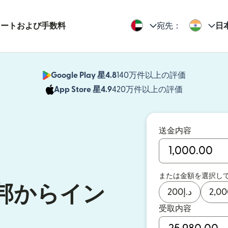
レートおよび手数料
宛先：
日
Google Play 星4.8
140万件以上の評価
（別ウィン
App Store 星4.9
420万件以上の評価
（別ウィン
送金内容
または金額を選択し
邦からイン
200
د.إ
2,00
受取内容