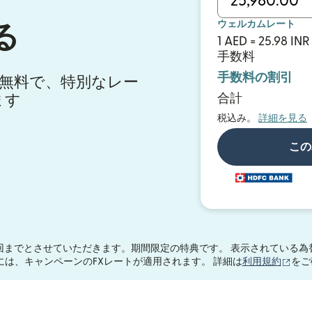
ウェルカムレート
る
1 AED = 25.98 INR
手数料
手数料の割引
料が無料で、特別なレー
合計
ます
税込み。
詳細を見る
この
回までとさせていただきます。期間限定の特典です。 表示されている為
（別
0.00には、キャンペーンのFXレートが適用されます。 詳細は
利用規約
をご