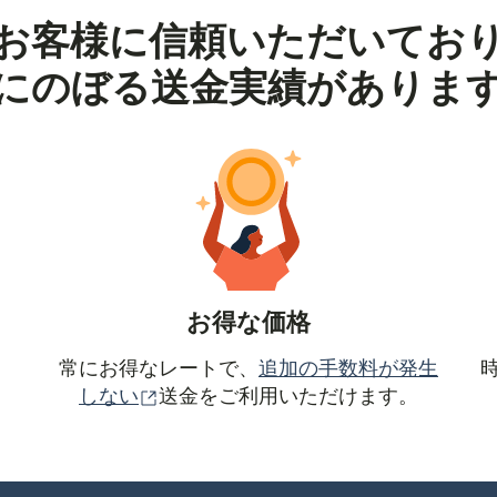
お客様に信頼いただいてお
にのぼる送金実績がありま
お得な価格
常にお得なレートで、
追加の手数料が発生
（別ウィンドウで開きます）
しない
送金をご利用いただけます。