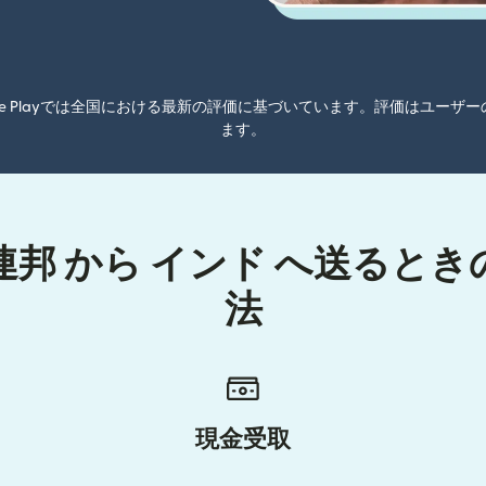
oogle Playでは全国における最新の評価に基づいています。評価はユ
ます。
邦 から インド へ送ると
法
現金受取