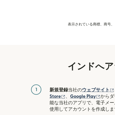
表示されている商標、商号、ロ
インドへア
1
新規登録
当社の
ウェブサイト
（別ウィンドウで開き
（別ウ
Store
、
Google Play
からダ
能な当社のアプリで、電子メー
使用してアカウントを作成しま