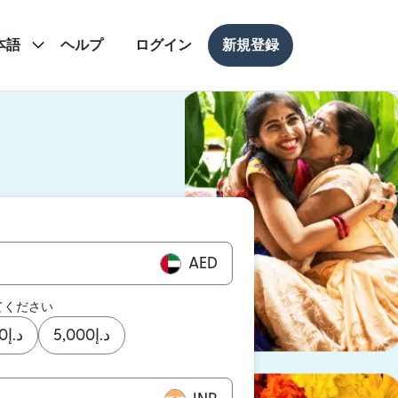
本語
ヘルプ
ログイン
新規登録
ドウで開きます）
ドウで開きます）
AED
てください
0
د.إ
5,000
د.إ