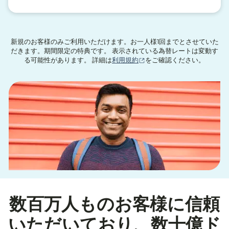
新規のお客様のみご利用いただけます。お一人様1回までとさせていた
だきます。期間限定の特典です。 表示されている為替レートは変動す
（別ウィンドウで開きます
る可能性があります。 詳細は
利用規約
をご確認ください。
数百万人ものお客様に信頼
いただいており、数十億ド