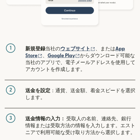
1
（別ウィンドウで開
新規登録
当社の
ウェブサイト
、または
App
（別ウィンドウで開きます）
（別ウィンドウで開きます
Store
、
Google Play
からダウンロード可能な
当社のアプリで、電子メールアドレスを使用して
アカウントを作成します。
2
送金を設定
：通貨、送金額、着金スピードを選択
します。
3
送金情報の入力：
受取人の名前、連絡先、銀行
情報または受取方法の情報を入力します。エスト
ニアで利用可能な受け取り方法から選択します。