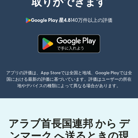
取りができます
Google Play 星4.8
140万件以上の評価
（別ウィン
（別ウィンドウで開きます）
アプリの評価は、App Storeでは全国と地域、Google Playでは全
国における最新の評価に基づいています。評価はユーザーの所在
地やデバイスの種類によって異なる場合があります。
アラブ首長国連邦 から デ
ンマーク へ送るときの現