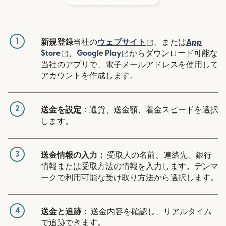
1
（別ウィンドウで開
新規登録
当社の
ウェブサイト
、または
App
（別ウィンドウで開きます）
（別ウィンドウで開きます
Store
、
Google Play
からダウンロード可能な
当社のアプリで、電子メールアドレスを使用して
アカウントを作成します。
2
送金を設定
：通貨、送金額、着金スピードを選択
します。
3
送金情報の入力：
受取人の名前、連絡先、銀行
情報または受取方法の情報を入力します。デンマ
ークで利用可能な受け取り方法から選択します。
4
送金と追跡：
送金内容を確認し、リアルタイム
で追跡できます。