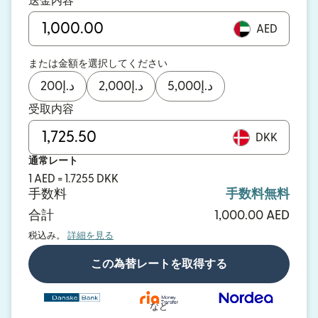
送金内容
AED
または金額を選択してください
200
د.إ
2,000
د.إ
5,000
د.إ
受取内容
DKK
通常レート
1 AED = 1.7255 DKK
手数料
手数料無料
合計
1,000.00 AED
税込み。
詳細を見る
この為替レートを取得する
など