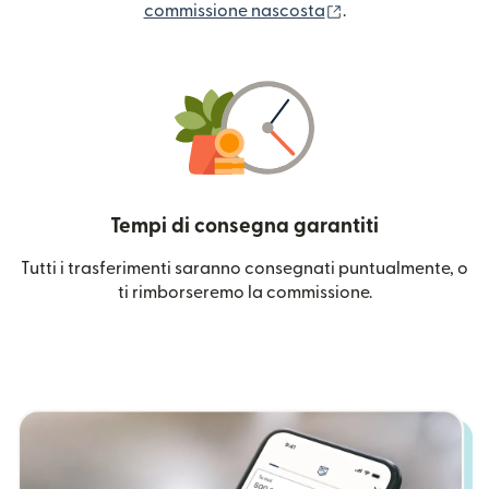
(si apre in una nuo
commissione nascosta
.
Tempi di consegna garantiti
Tutti i trasferimenti saranno consegnati puntualmente, o
ti rimborseremo la commissione.