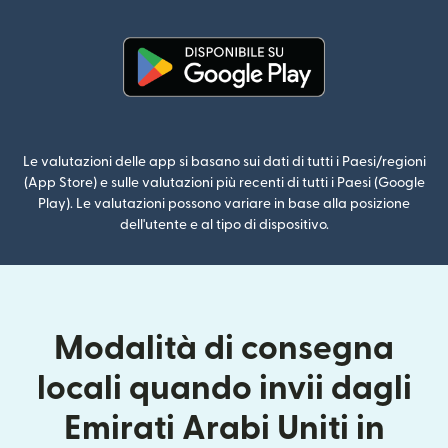
(si apre i
(si apre in una nuova finestra)
Le valutazioni delle app si basano sui dati di tutti i Paesi/regioni
(App Store) e sulle valutazioni più recenti di tutti i Paesi (Google
Play). Le valutazioni possono variare in base alla posizione
dell'utente e al tipo di dispositivo.
Modalità di consegna
locali quando invii dagli
Emirati Arabi Uniti in