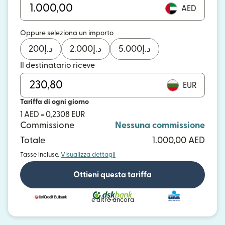
AED
Oppure seleziona un importo
200
د.إ
2.000
د.إ
5.000
د.إ
Il destinatario riceve
EUR
Tariffa di ogni giorno
1 AED = 0,2308 EUR
Commissione
Nessuna commissione
Totale
1.000,00 AED
Tasse incluse.
Visualizza dettagli
Ottieni questa tariffa
e altro ancora