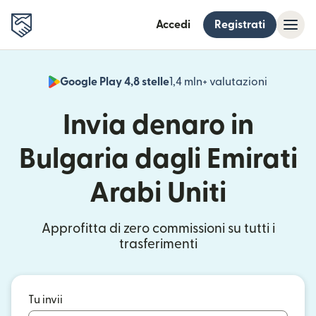
Accedi
Registrati
Google Play 4,8 stelle
1,4 mln+ valutazioni
(si apre i
Invia denaro in
Bulgaria dagli Emirati
Arabi Uniti
Approfitta di zero commissioni su tutti i
trasferimenti
Tu invii