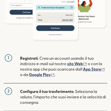
1
Registrati
. Crea un account usando il tuo
(si apre in un
indirizzo e-mail sul nostro
sito Web
o con la
(si
nostra app che puoi scaricare dall'
App Store
(si apre in una nuova finestra)
o da
Google Play
.
2
Configura il tuo trasferimento
. Seleziona la
valuta, l'importo che vuoi inviare e la velocità di
consegna.