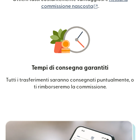
(si apre in una nuo
commissione nascosta
.
Tempi di consegna garantiti
Tutti i trasferimenti saranno consegnati puntualmente, o
ti rimborseremo la commissione.