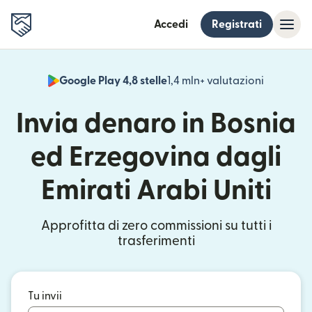
Accedi
Registrati
Google Play 4,8 stelle
1,4 mln+ valutazioni
(si apre i
Invia denaro in Bosnia
ed Erzegovina dagli
Emirati Arabi Uniti
Approfitta di zero commissioni su tutti i
trasferimenti
Tu invii