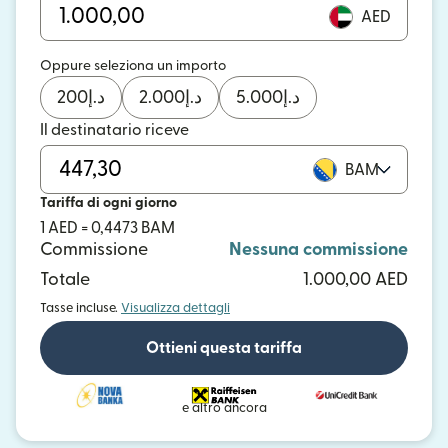
AED
Oppure seleziona un importo
200
د.إ
2.000
د.إ
5.000
د.إ
Il destinatario riceve
BAM
Tariffa di ogni giorno
1 AED = 0,4473 BAM
Commissione
Nessuna commissione
Totale
1.000,00 AED
Tasse incluse.
Visualizza dettagli
Ottieni questa tariffa
e altro ancora