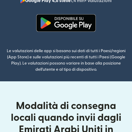
Google Play 4,8 stelle
1,4 mln+ valutazioni
(si apre i
(si apre in una nuova finestra)
Le valutazioni delle app si basano sui dati di tutti i Paesi/regioni
(App Store) e sulle valutazioni più recenti di tutti i Paesi (Google
Play). Le valutazioni possono variare in base alla posizione
dell'utente e al tipo di dispositivo.
Modalità di consegna
locali quando invii dagli
Emirati Arabi Uniti in