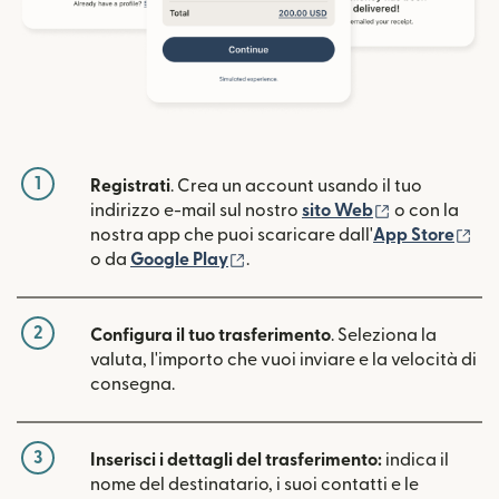
1
Registrati
. Crea un account usando il tuo
(si apre in un
indirizzo e-mail sul nostro
sito Web
o con la
(si
nostra app che puoi scaricare dall'
App Store
(si apre in una nuova finestra)
o da
Google Play
.
2
Configura il tuo trasferimento
. Seleziona la
valuta, l'importo che vuoi inviare e la velocità di
consegna.
3
Inserisci i dettagli del trasferimento:
indica il
nome del destinatario, i suoi contatti e le