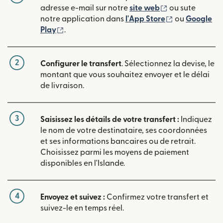
(s'ouvre dans u
adresse e-mail sur notre
site web
ou sute
(s'ouvre dans
notre application dans
l'App Store
ou
Google
(s'ouvre dans une nouvelle fenêtre)
Play
.
2
Configurer le transfert
. Sélectionnez la devise, le
montant que vous souhaitez envoyer et le délai
de livraison.
3
Saisissez les détails de votre transfert :
Indiquez
le nom de votre destinataire, ses coordonnées
et ses informations bancaires ou de retrait.
Choisissez parmi les moyens de paiement
disponibles en l'Islande.
4
Envoyez et suivez :
Confirmez votre transfert et
suivez-le en temps réel.