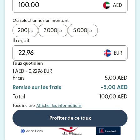
AED
Ou sélectionnez un montant
200
د.إ
2 000
د.إ
5 000
د.إ
Il reçoit
EUR
Taux quotidien
1 AED = 0,2296 EUR
Frais
5,00 AED
Remise sur les frais
-5,00 AED
Total
100,00 AED
Taxe incluse.
Afficher les informations
Profiter de ce taux
et plus