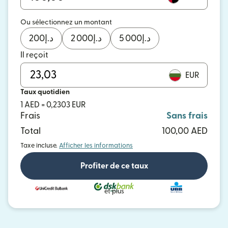
Ou sélectionnez un montant
200
د.إ
2 000
د.إ
5 000
د.إ
Il reçoit
EUR
Taux quotidien
1 AED = 0,2303 EUR
Frais
Sans frais
Total
100,00 AED
Taxe incluse.
Afficher les informations
Profiter de ce taux
et plus