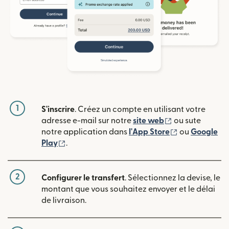
1
S'inscrire
. Créez un compte en utilisant votre
(s'ouvre dans u
adresse e-mail sur notre
site web
ou sute
(s'ouvre dans
notre application dans
l'App Store
ou
Google
(s'ouvre dans une nouvelle fenêtre)
Play
.
2
Configurer le transfert
. Sélectionnez la devise, le
montant que vous souhaitez envoyer et le délai
de livraison.