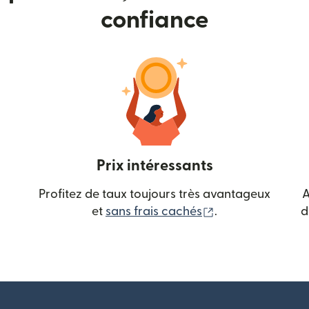
confiance
Prix intéressants
Profitez de taux toujours très avantageux
A
(s'ouvre dans une
et
sans frais cachés
.
d