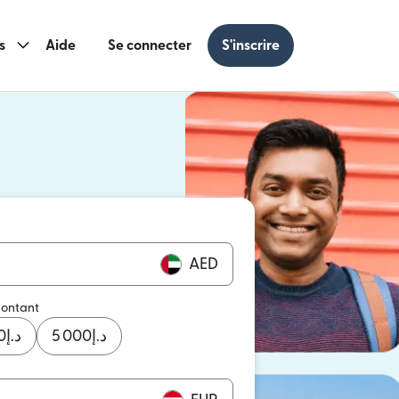
s
Aide
Se connecter
S'inscrire
s une nouvelle fenêtre)
 une nouvelle fenêtre)
AED
montant
0
د.إ
5 000
د.إ