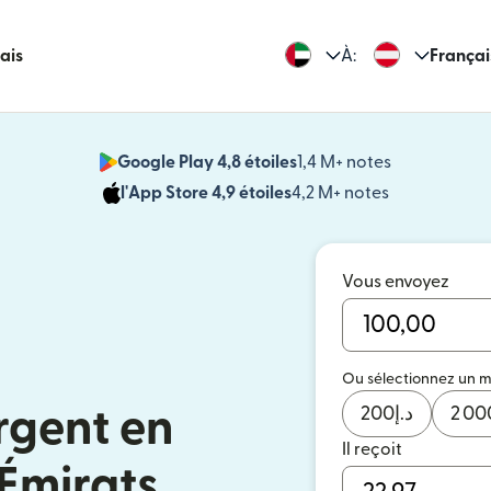
rais
À:
Françai
Google Play 4,8 étoiles
1,4 M+ notes
(s'ouvre dan
l'App Store 4,9 étoiles
4,2 M+ notes
(s'ouvre dans
Vous envoyez
Ou sélectionnez un 
200
د.إ
2 00
rgent en
Il reçoit
 Émirats