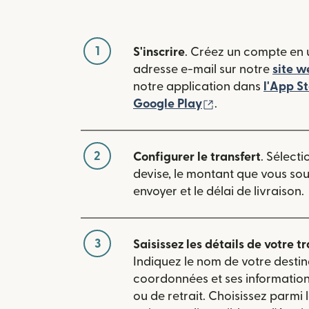
1
S'inscrire
. Créez un compte en u
adresse e-mail sur notre
site w
notre application dans
l'App S
(s'ouvre dans une
Google Play
.
2
Configurer le transfert
. Sélecti
devise, le montant que vous so
envoyer et le délai de livraison.
3
Saisissez les détails de votre tr
Indiquez le nom de votre destin
coordonnées et ses informatio
ou de retrait. Choisissez parmi