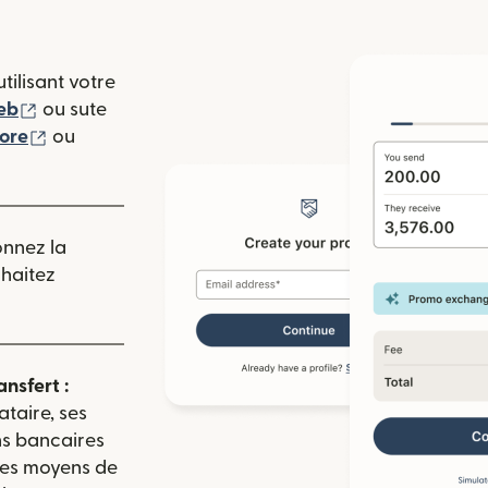
tilisant votre
(s'ouvre dans une nouvelle fenêtre)
eb
ou sute
(s'ouvre dans une nouvelle fenêtre)
tore
ou
 nouvelle fenêtre)
onnez la
uhaitez
ansfert :
ataire, ses
ns bancaires
 les moyens de