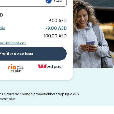
AUD
UD
9,00 AED
ais
-9,00 AED
100,00 AED
 les informations
Profiter de ce taux
et plus
er. Le taux de change promotionnel s'applique aux
ans une nouvelle fenêtre)
voir plus.