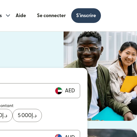
s
Aide
Se connecter
S'inscrire
s une nouvelle fenêtre)
 une nouvelle fenêtre)
AED
montant
0
د.إ
5 000
د.إ