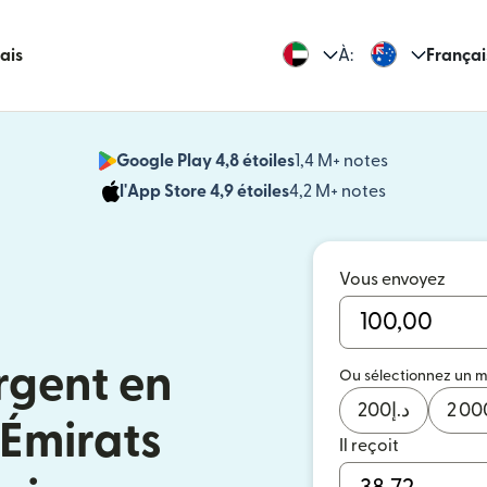
rais
À:
Françai
Google Play 4,8 étoiles
1,4 M+ notes
(s'ouvre dan
l'App Store 4,9 étoiles
4,2 M+ notes
(s'ouvre dans
Vous envoyez
rgent en
Ou sélectionnez un 
200
د.إ
2 00
 Émirats
Il reçoit