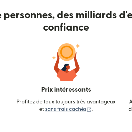
e personnes, des milliards d'e
confiance
Prix intéressants
Profitez de taux toujours très avantageux
A
(s'ouvre dans une
et
sans frais cachés
.
d