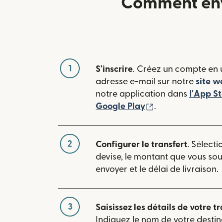
Comment envo
1
S'inscrire
. Créez un compte en u
adresse e-mail sur notre
site w
notre application dans
l'App S
(s'ouvre dans une
Google Play
.
2
Configurer le transfert
. Sélecti
devise, le montant que vous so
envoyer et le délai de livraison.
3
Saisissez les détails de votre tr
Indiquez le nom de votre destin