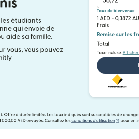
nis
Taux de bienvenue
1 AED = 0,3872 A
 les étudiants
Frais
onne qui envoie de
Remise sur les fr
 aide sa famille.
Total
ur vous, vous pouvez
Taxe incluse.
Afficher
itly
t. Offre à durée limitée. Les taux indiqués sont susceptibles de chang
(s'ouvre d
4 000,00 AED envoyés. Consultez les
conditions d'utilisation
pour en sa