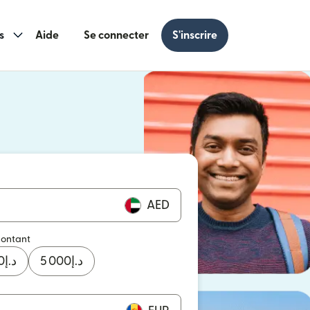
s
Aide
Se connecter
S'inscrire
s une nouvelle fenêtre)
 une nouvelle fenêtre)
AED
montant
0
د.إ
5 000
د.إ