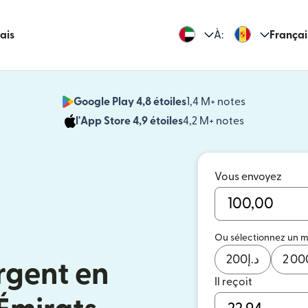
rais
À:
Françai
Google Play 4,8 étoiles
1,4 M+ notes
(s'ouvre dan
l'App Store 4,9 étoiles
4,2 M+ notes
(s'ouvre dans
Vous envoyez
Ou sélectionnez un 
200
د.إ
2 00
rgent en
Il reçoit