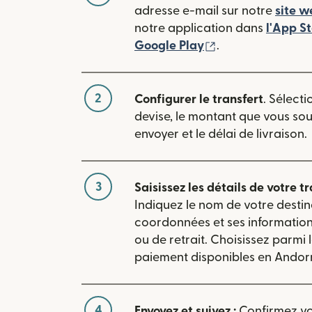
adresse e-mail sur notre
site w
notre application dans
l'App S
(s'ouvre dans une
Google Play
.
2
Configurer le transfert
. Sélecti
devise, le montant que vous so
envoyer et le délai de livraison.
3
Saisissez les détails de votre tr
Indiquez le nom de votre destin
coordonnées et ses informatio
ou de retrait. Choisissez parmi
paiement disponibles en Andorr
4
Envoyez et suivez :
Confirmez vot