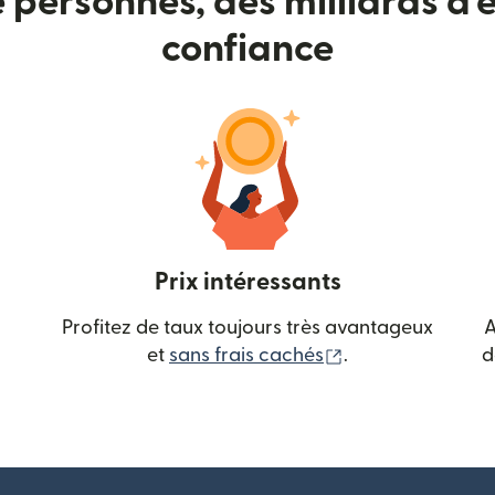
e personnes, des milliards d'e
confiance
Prix intéressants
Profitez de taux toujours très avantageux
A
(s'ouvre dans une
et
sans frais cachés
.
d