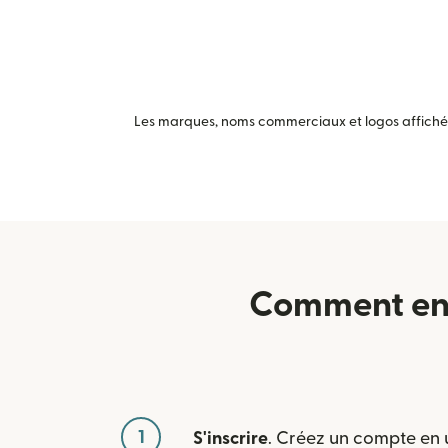
Les marques, noms commerciaux et logos affichés 
Comment env
1
S'inscrire
. Créez un compte en u