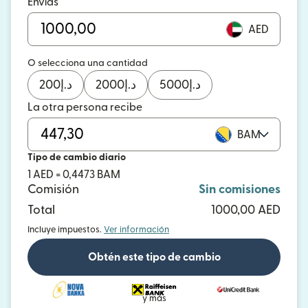
Envías
AED
O selecciona una cantidad
200
د.إ
2000
د.إ
5000
د.إ
La otra persona recibe
BAM
Tipo de cambio diario
1 AED = 0,4473 BAM
Comisión
Sin comisiones
Total
1000,00 AED
Incluye impuestos.
Ver información
Obtén este tipo de cambio
y más