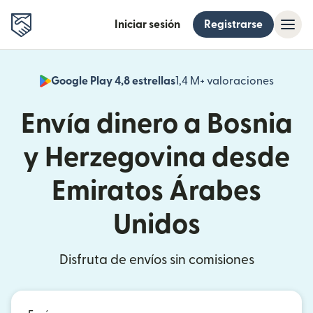
Iniciar sesión
Registrarse
Google Play 4,8 estrellas
1,4 M+ valoraciones
(se abr
Envía dinero a Bosnia
y Herzegovina desde
Emiratos Árabes
Unidos
Disfruta de envíos sin comisiones