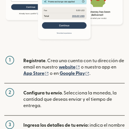
1
Regístrate
. Crea una cuenta con tu dirección de
(se abre en una ventan
email en nuestro
website
o nuestra app en
(se abre en una ventana nueva)
(se abre en una ve
App Store
o en
Google Play
.
2
Configura tu envío
. Selecciona la moneda, la
cantidad que deseas enviar y el tiempo de
entrega.
3
Ingresa los detalles de tu envío:
indica el nombre