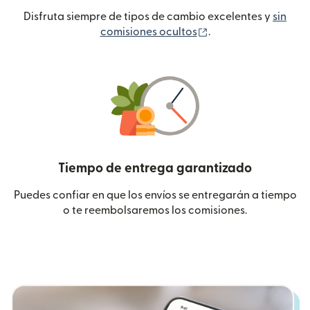
Disfruta siempre de tipos de cambio excelentes y
sin
(se abre en una ven
comisiones ocultos
.
Tiempo de entrega garantizado
Puedes confiar en que los envíos se entregarán a tiempo
o te reembolsaremos los comisiones.