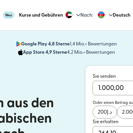
Kurse und Gebühren
Nach:
Deutsch
Neu
Google Play 4,8 Sterne
1,4 Mio.+ Bewertungen
(wird i
App Store 4,9 Sterne
4,2 Mio.+ Bewertungen
(wird in
Sie senden
 aus den
Oder einen Betrag a
200
د.إ
2.00
rabischen
Sie erhalten