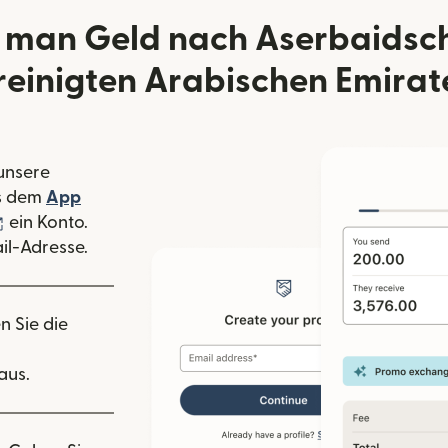
 man Geld nach Aserbaidsc
reinigten Arabischen Emirat
 unsere
 Fenster geöffnet)
s dem
App
nster geöffnet)
(wird in einem neuen Fenster geöffnet)
ein Konto.
il-Adresse.
n Sie die
aus.