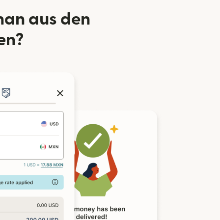
han aus den
en?