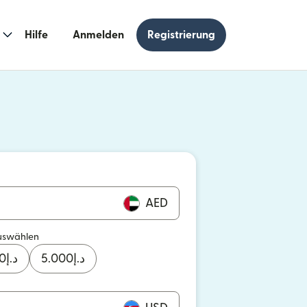
Hilfe
Anmelden
Registrierung
n einem neuen Fenster geöffnet)
 einem neuen Fenster geöffnet)
AED
uswählen
0
د.إ
5.000
د.إ