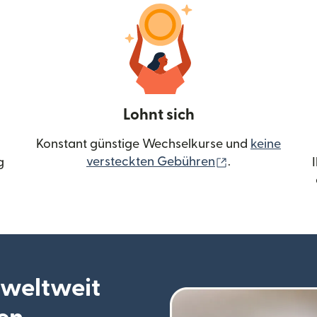
Lohnt sich
Konstant günstige Wechselkurse und
keine
(wird in einem 
versteckten Gebühren
.
g
 weltweit