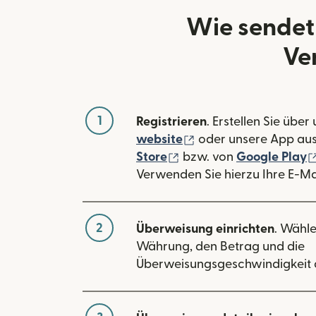
Wie sendet
Ve
1
Registrieren
. Erstellen Sie über
(wird in einem neuen
website
oder unsere App au
(wird in einem neuen Fe
Store
bzw. von
Google Play
Verwenden Sie hierzu Ihre E-Ma
2
Überweisung einrichten
. Wähle
Währung, den Betrag und die
Überweisungsgeschwindigkeit 