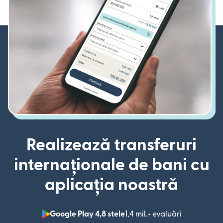
Realizează transferuri
internaționale de bani cu
aplicația noastră
Google Play 4,8 stele
1,4 mil.+ evaluări
(se deschid