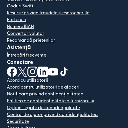
Coduri Swift
Resurse privind fraudele și escrocheriile
Parteneri
Numere IBAN
Convertor valutar
Recomandă prietenilor
Asistență
Întrebări frecvente
Conectare
(se deschide într-o fereastră nouă)
(se deschide într-o fereastră nouă)
(se deschide într-o fereastră nouă)
(se deschide într-o fereastră nouă)
(se deschide într-o fereastră nou
(se deschide într-o fereastr
Acord cu utilizatorii
Acord pentru utilizatorii de afaceri
Notificare privind confidențialitatea
Politica de confidențialitate a furnizorului
Opțiuni legate de confidențialitate
Centrul de ajutor privind confidențialitatea
Securitate