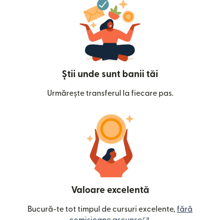
Știi unde sunt banii tăi
Urmărește transferul la fiecare pas.
Valoare excelentă
Bucură-te tot timpul de cursuri excelente,
fără
(se deschide într-o