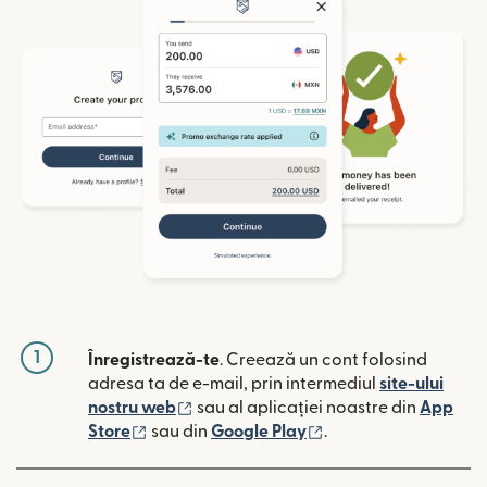
1
Înregistrează-te
. Creează un cont folosind
adresa ta de e-mail, prin intermediul
site-ului
(se deschide într-o fereastră nouă)
nostru web
sau al aplicației noastre din
App
(se deschide într-o fereastră nouă)
(se deschide într-o 
Store
sau din
Google Play
.