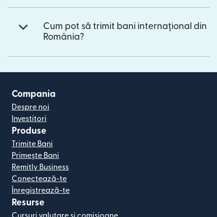
Cum pot să trimit bani internațional din
România?
Compania
Despre noi
Investitori
Produse
Trimite Bani
Primește Bani
Remitly Business
Conectează-te
Înregistrează-te
Resurse
Cursuri valutare și comisioane