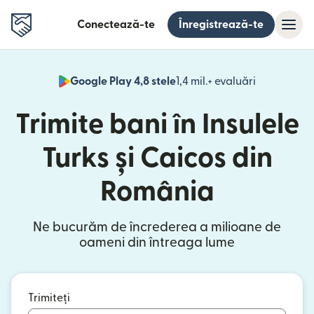
Conectează-te
Înregistrează-te
Google Play 4,8 stele
1,4 mil.+ evaluări
(se deschid
Trimite bani în Insulele
Turks și Caicos din
România
Ne bucurăm de încrederea a milioane de
oameni din întreaga lume
Trimiteți