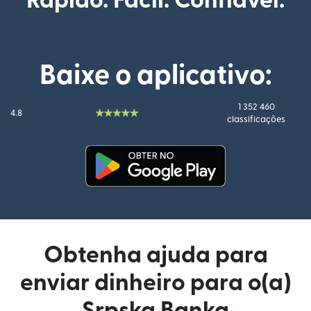
Rápido. Fácil. Confiável.
Baixe o aplicativo:
1 352 460
4.8
classificações
(abre em uma nova janela)
Obtenha ajuda para
enviar dinheiro para o(a)
Srpska Banka