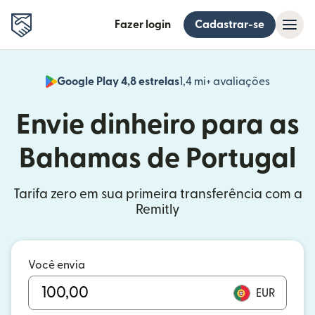
Fazer login
Cadastrar-se
Google Play 4,8 estrelas
1,4 mi+ avaliações
(abre em
Envie dinheiro para as
Bahamas de Portugal
Tarifa zero em sua primeira transferência com a
Remitly
Você envia
EUR