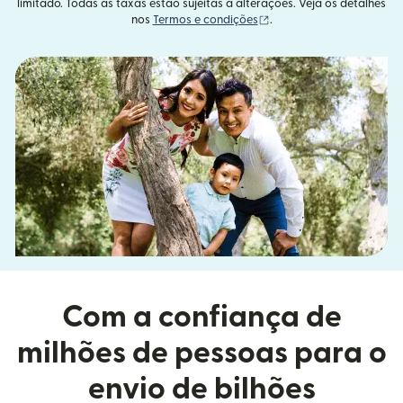
limitado. Todas as taxas estão sujeitas a alterações. Veja os detalhes
(abre em uma nova janel
nos
Termos e condições
.
Com a confiança de
milhões de pessoas para o
envio de bilhões