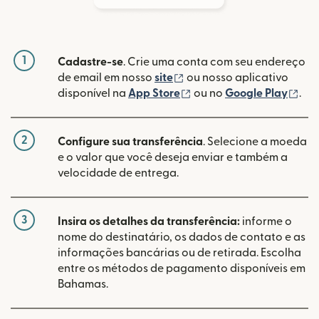
1
Cadastre-se
. Crie uma conta com seu endereço
(abre em uma nova janela
de email em nosso
site
ou nosso aplicativo
(abre em uma nova janel
(ab
disponível na
App Store
ou no
Google Play
.
2
Configure sua transferência
. Selecione a moeda
e o valor que você deseja enviar e também a
velocidade de entrega.
3
Insira os detalhes da transferência:
informe o
nome do destinatário, os dados de contato e as
informações bancárias ou de retirada. Escolha
entre os métodos de pagamento disponíveis em
Bahamas.