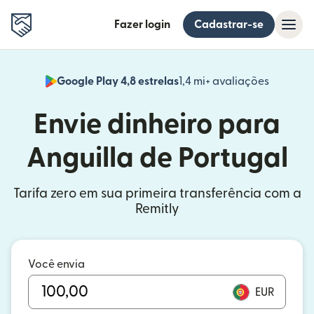
Fazer login
Cadastrar-se
Google Play 4,8 estrelas
1,4 mi+ avaliações
(abre em
Envie dinheiro para
Anguilla de Portugal
Tarifa zero em sua primeira transferência com a
Remitly
Você envia
EUR