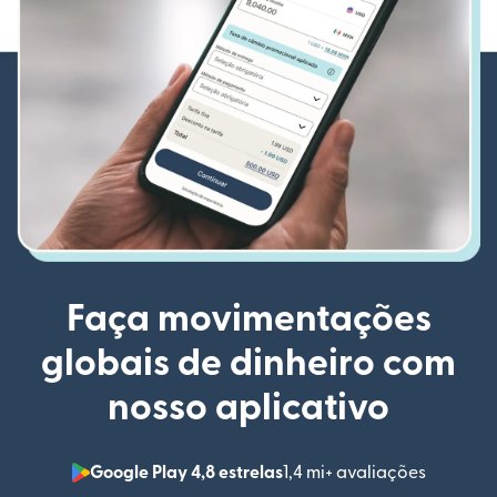
Faça movimentações
globais de dinheiro com
nosso aplicativo
Google Play 4,8 estrelas
1,4 mi+ avaliações
(abre em