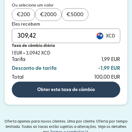
Ou selecione um valor
€
200
€
2000
€
5000
Eles recebem
XCD
Taxa de câmbio diária
1 EUR = 3,0942 XCD
Tarifa
1,99 EUR
Desconto de tarifa
-1,99 EUR
Total
100,00 EUR
Obter esta taxa de câmbio
Oferta apenas para novos clientes. Uma por cliente. Oferta por tempo
limitado. Todas as taxas estão sujeitas a alterações. Veja os detalhes
(abre em uma nova janel