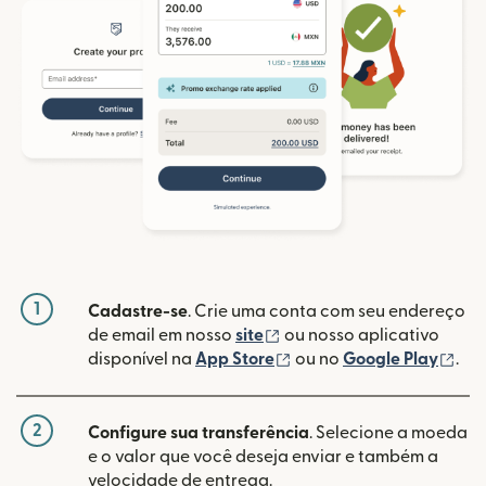
1
Cadastre-se
. Crie uma conta com seu endereço
(abre em uma nova janela
de email em nosso
site
ou nosso aplicativo
(abre em uma nova janel
(ab
disponível na
App Store
ou no
Google Play
.
2
Configure sua transferência
. Selecione a moeda
e o valor que você deseja enviar e também a
velocidade de entrega.