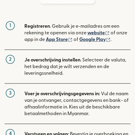
1
Registreren
. Gebruik je e-mailadres om een
(wordt geop
rekening te openen via onze
website
of onze
(wordt geopend in een nieuw
(wordt geo
app in de
App Store
of
Google Play
.
2
Je overschrijving instellen
. Selecteer de valuta,
het bedrag dat je wilt verzenden en de
leveringssnelheid.
3
Voer je overschrijvingsgegevens in:
Vul de naam
van je ontvanger, contactgegevens en bank- of
afhaalinformatie in. Kies uit de beschikbare
betaalmethoden in Myanmar.
4
Versturen en volgen:
Bevestig je overboeking en