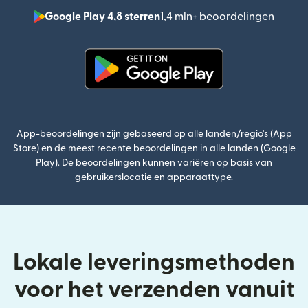
Google Play 4,8 sterren
1,4 mln+ beoordelingen
(wordt
(wordt geopend in een nieuw v
App-beoordelingen zijn gebaseerd op alle landen/regio's (App
Store) en de meest recente beoordelingen in alle landen (Google
Play). De beoordelingen kunnen variëren op basis van
gebruikerslocatie en apparaattype.
Lokale leveringsmethoden
voor het verzenden vanuit