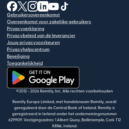
(wordt geopend in een nieuw venster)
(wordt geopend in een nieuw venster)
(wordt geopend in een nieuw venster)
(wordt geopend in een nieuw venster)
(wordt geopend in een nieuw ven
(wordt geopend in een nieuw
Gebruikersovereenkomst
Overeenkomst voor zakelijke gebruikers
Privacyverklaring
Privacybeleid van de leverancier
Jouw privacyvoorkeuren
Privacyhelpcentrum
Beveiliging
Toegankelijkheid
(wordt geopend in een nieuw venster)
©2012 -
2026
Remitly, Inc.
Alle rechten voorbehouden
Remitly Europe Limited, met handelsnaam Remitly, wordt
gereguleerd door de Central Bank of Ireland. Remitly is
geregistreerd in Ierland onder het ondernemingsnummer
629909. Vestigingsadres: 1 Albert Quay, Ballintemple, Cork T12
X8N6, Ireland.