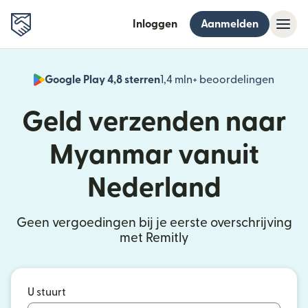
Inloggen
Aanmelden
Google Play 4,8 sterren
1,4 mln+ beoordelingen
(wordt
Geld verzenden naar
Myanmar vanuit
Nederland
Geen vergoedingen bij je eerste overschrijving
met Remitly
U stuurt