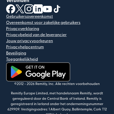
Verbinden
(wordt geopend in een nieuw venster)
(wordt geopend in een nieuw venster)
(wordt geopend in een nieuw venster)
(wordt geopend in een nieuw venster)
(wordt geopend in een nieuw ven
(wordt geopend in een nieuw
Gebruikersovereenkomst
Overeenkomst voor zakelijke gebruikers
Privacyverklaring
Privacybeleid van de leverancier
Jouw privacyvoorkeuren
Privacyhelpcentrum
Beveiliging
Toegankelijkheid
(wordt geopend in een nieuw venster)
©2012 -
2026
Remitly, Inc.
Alle rechten voorbehouden
Remitly Europe Limited, met handelsnaam Remitly, wordt
gereguleerd door de Central Bank of Ireland. Remitly is
geregistreerd in Ierland onder het ondernemingsnummer
629909. Vestigingsadres: 1 Albert Quay, Ballintemple, Cork T12