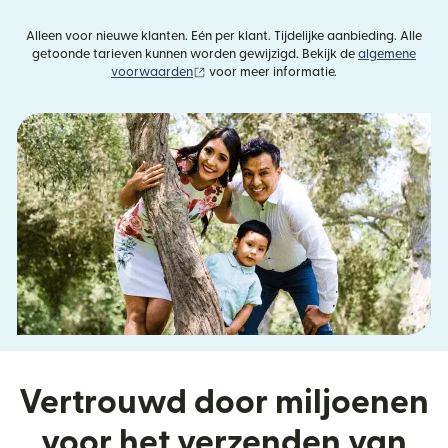
Alleen voor nieuwe klanten. Eén per klant. Tijdelijke aanbieding. Alle
getoonde tarieven kunnen worden gewijzigd. Bekijk de
algemene
(wordt geopend in een nieuw venster)
voorwaarden
voor meer informatie.
Vertrouwd door miljoenen
voor het verzenden van