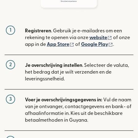
1
Registreren
. Gebruik je e-mailadres om een
(wordt geop
rekening te openen via onze
website
of onze
(wordt geopend in een nieuw
(wordt geo
app in de
App Store
of
Google Play
.
2
Je overschrijving instellen
. Selecteer de valuta,
het bedrag dat je wilt verzenden en de
leveringssnelheid.
3
Voer je overschrijvingsgegevens in:
Vul de naam
van je ontvanger, contactgegevens en bank- of
afhaalinformatie in. Kies uit de beschikbare
betaalmethoden in Guyana.