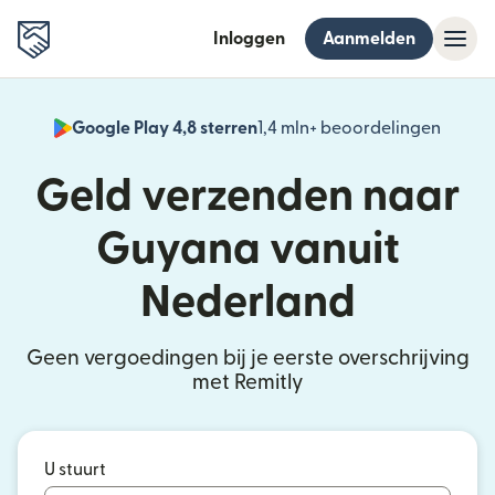
Inloggen
Aanmelden
Google Play 4,8 sterren
1,4 mln+ beoordelingen
(wordt
Geld verzenden naar
Guyana vanuit
Nederland
Geen vergoedingen bij je eerste overschrijving
met Remitly
U stuurt