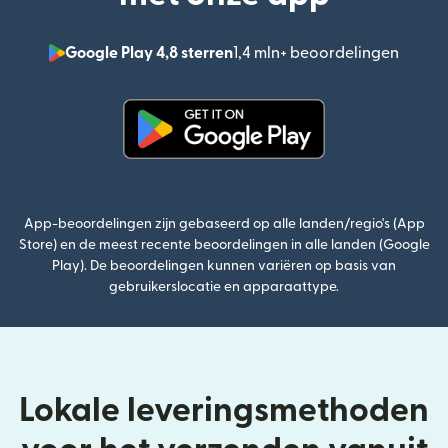
Google Play 4,8 sterren
1,4 mln+ beoordelingen
(wordt
(wordt geopend in een nieuw v
App-beoordelingen zijn gebaseerd op alle landen/regio's (App
Store) en de meest recente beoordelingen in alle landen (Google
Play). De beoordelingen kunnen variëren op basis van
gebruikerslocatie en apparaattype.
Lokale leveringsmethoden