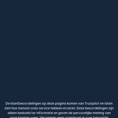
De klantbeoordelingen op deze pagina komen van Trustpilot en laten
zien hoe mensen onze service hebben ervaren. Deze beoordelingen zijn
alleen bedoeld ter informatie en geven de persoonlijke mening van
onze klanten weer. We nemen geen standpunt in over bepaalde