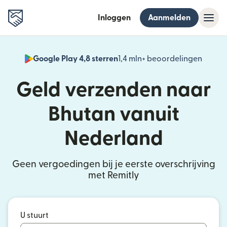
Inloggen
Aanmelden
Google Play 4,8 sterren
1,4 mln+ beoordelingen
(wordt
Geld verzenden naar
Bhutan vanuit
Nederland
Geen vergoedingen bij je eerste overschrijving
met Remitly
U stuurt