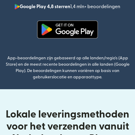
Google Play 4,8 sterren
1,4 mln+ beoordelingen
(wordt
(wordt geopend in een nieuw v
App-beoordelingen zijn gebaseerd op alle landen/regio's (App
Store) en de meest recente beoordelingen in alle landen (Google
Play). De beoordelingen kunnen variëren op basis van
gebruikerslocatie en apparaattype.
Lokale leveringsmethoden
voor het verzenden vanuit