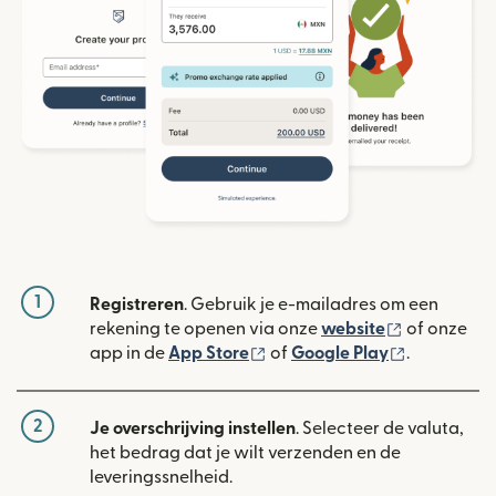
1
Registreren
. Gebruik je e-mailadres om een
(wordt geop
rekening te openen via onze
website
of onze
(wordt geopend in een nieuw
(wordt geo
app in de
App Store
of
Google Play
.
2
Je overschrijving instellen
. Selecteer de valuta,
het bedrag dat je wilt verzenden en de
leveringssnelheid.