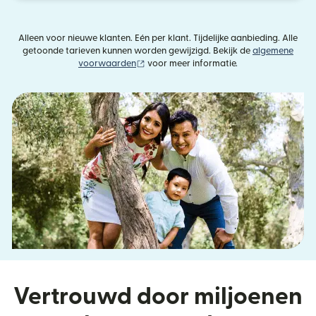
Alleen voor nieuwe klanten. Eén per klant. Tijdelijke aanbieding. Alle
getoonde tarieven kunnen worden gewijzigd. Bekijk de
algemene
(wordt geopend in een nieuw venster)
voorwaarden
voor meer informatie.
Vertrouwd door miljoenen