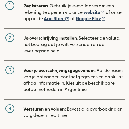
1
Registreren
. Gebruik je e-mailadres om een
(wordt geop
rekening te openen via onze
website
of onze
(wordt geopend in een nieuw
(wordt geo
app in de
App Store
of
Google Play
.
2
Je overschrijving instellen
. Selecteer de valuta,
het bedrag dat je wilt verzenden en de
leveringssnelheid.
3
Voer je overschrijvingsgegevens in:
Vul de naam
van je ontvanger, contactgegevens en bank- of
afhaalinformatie in. Kies uit de beschikbare
betaalmethoden in Argentinië.
4
Versturen en volgen:
Bevestig je overboeking en
volg deze in realtime.