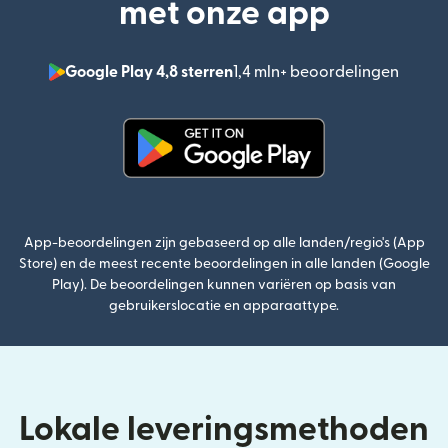
met onze app
Google Play 4,8 sterren
1,4 mln+ beoordelingen
(wordt
(wordt geopend in een nieuw v
App-beoordelingen zijn gebaseerd op alle landen/regio's (App
Store) en de meest recente beoordelingen in alle landen (Google
Play). De beoordelingen kunnen variëren op basis van
gebruikerslocatie en apparaattype.
Lokale leveringsmethoden