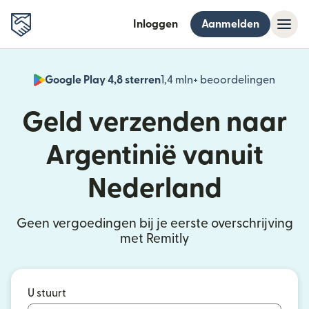
Inloggen
Aanmelden
Google Play 4,8 sterren
1,4 mln+ beoordelingen
(wordt
Geld verzenden naar
Argentinië vanuit
Nederland
Geen vergoedingen bij je eerste overschrijving
met Remitly
U stuurt