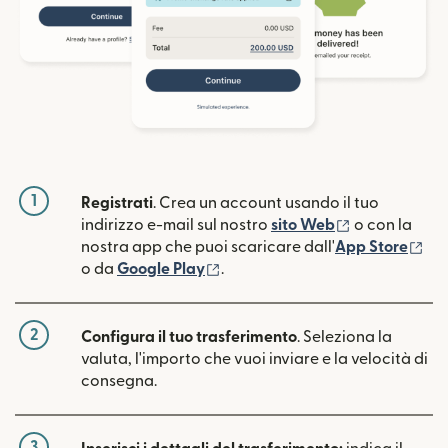
1
Registrati
. Crea un account usando il tuo
(si apre in un
indirizzo e-mail sul nostro
sito Web
o con la
(si
nostra app che puoi scaricare dall'
App Store
(si apre in una nuova finestra)
o da
Google Play
.
2
Configura il tuo trasferimento
. Seleziona la
valuta, l'importo che vuoi inviare e la velocità di
consegna.
3