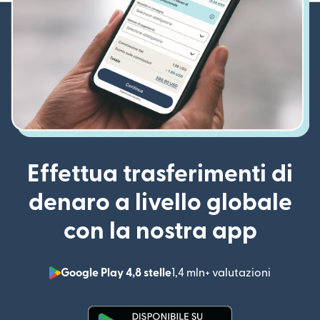
Effettua trasferimenti di
denaro a livello globale
con la nostra app
Google Play 4,8 stelle
1,4 mln+ valutazioni
(si apre i