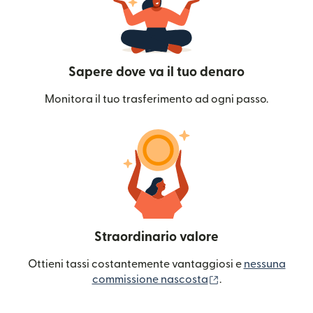
Sapere dove va il tuo denaro
Monitora il tuo trasferimento ad ogni passo.
Straordinario valore
Ottieni tassi costantemente vantaggiosi e
nessuna
(si apre in una nuo
commissione nascosta
.