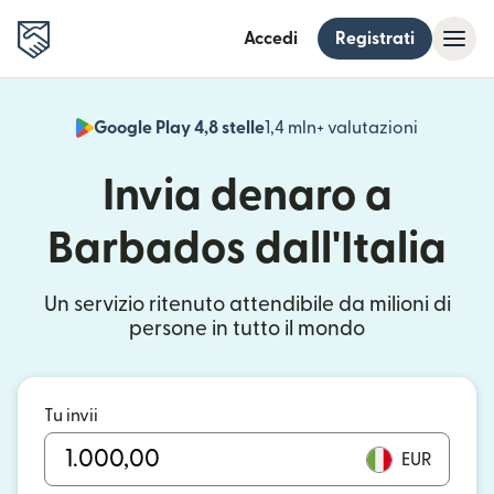
Accedi
Registrati
Google Play 4,8 stelle
1,4 mln+ valutazioni
(si apre i
Invia denaro a
Barbados dall'Italia
Un servizio ritenuto attendibile da milioni di
persone in tutto il mondo
Tu invii
EUR