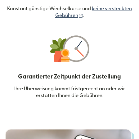
Konstant günstige Wechselkurse und
keine versteckten
(wird in einem neuen Fen
Gebühren
.
Garantierter Zeitpunkt der Zustellung
Ihre Überweisung kommt fristgerecht an oder wir
erstatten Ihnen die Gebühren.