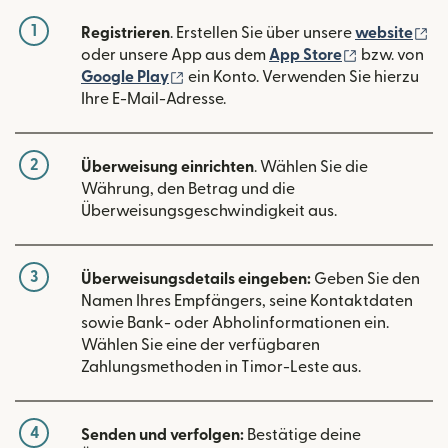
1
(w
Registrieren
. Erstellen Sie über unsere
website
(wird in ein
oder unsere App aus dem
App Store
bzw. von
(wird in einem neuen Fenster geöffn
Google Play
ein Konto. Verwenden Sie hierzu
Ihre E-Mail-Adresse.
2
Überweisung einrichten
. Wählen Sie die
Währung, den Betrag und die
Überweisungsgeschwindigkeit aus.
3
Überweisungsdetails eingeben:
Geben Sie den
Namen Ihres Empfängers, seine Kontaktdaten
sowie Bank- oder Abholinformationen ein.
Wählen Sie eine der verfügbaren
Zahlungsmethoden in Timor-Leste aus.
4
Senden und verfolgen:
Bestätige deine