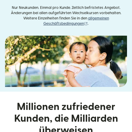
Nur Neukunden. Einmal pro Kunde. Zeitlich befristetes Angebot.
Änderungen bei allen aufgeführten Wechselkursen vorbehalten.
Weitere Einzelheiten finden Sie in den
allgemeinen
(wird in einem neuen Fens
Geschäftsbedingungen
.
Millionen zufriedener
Kunden, die Milliarden
überweisen