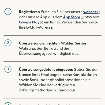
1
(w
Registrieren
. Erstellen Sie über unsere
website
(wird in ein
oder unsere App aus dem
App Store
bzw. von
(wird in einem neuen Fenster geöffn
Google Play
ein Konto. Verwenden Sie hierzu
Ihre E-Mail-Adresse.
2
Überweisung einrichten
. Wählen Sie die
Währung, den Betrag und die
Überweisungsgeschwindigkeit aus.
3
Überweisungsdetails eingeben:
Geben Sie den
Namen Ihres Empfängers, seine Kontaktdaten
sowie Bank- oder Abholinformationen ein.
Wählen Sie eine der verfügbaren
Zahlungsmethoden in Samoa aus.