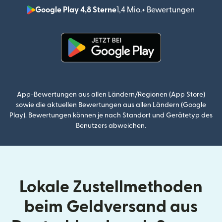
Google Play 4,8 Sterne
1,4 Mio.+ Bewertungen
(wird i
(wird in einem neuen Fenster g
App-Bewertungen aus allen Ländern/Regionen (App Store)
sowie die aktuellen Bewertungen aus allen Ländern (Google
Play). Bewertungen können je nach Standort und Gerätetyp des
Benutzers abweichen.
Lokale Zustellmethoden
beim Geldversand aus