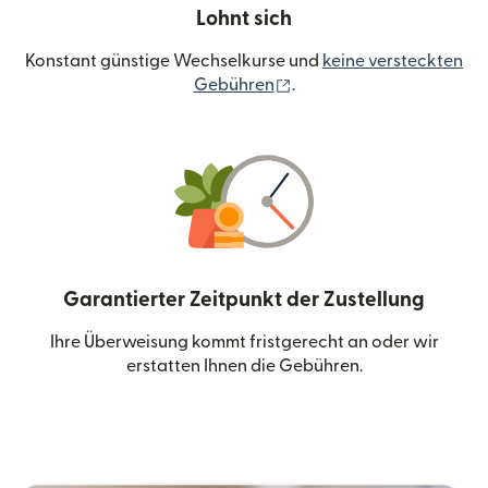
Lohnt sich
Konstant günstige Wechselkurse und
keine versteckten
(wird in einem neuen Fen
Gebühren
.
Garantierter Zeitpunkt der Zustellung
Ihre Überweisung kommt fristgerecht an oder wir
erstatten Ihnen die Gebühren.