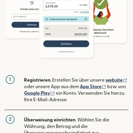
1
(w
Registrieren
. Erstellen Sie über unsere
website
(wird in ein
oder unsere App aus dem
App Store
bzw. von
(wird in einem neuen Fenster geöffn
Google Play
ein Konto. Verwenden Sie hierzu
Ihre E-Mail-Adresse.
2
Überweisung einrichten
. Wählen Sie die
Währung, den Betrag und die
Überweisungsgeschwindigkeit aus.