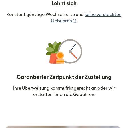
Lohnt sich
Konstant günstige Wechselkurse und
keine versteckten
(wird in einem neuen Fen
Gebühren
.
Garantierter Zeitpunkt der Zustellung
Ihre Überweisung kommt fristgerecht an oder wir
erstatten Ihnen die Gebühren.