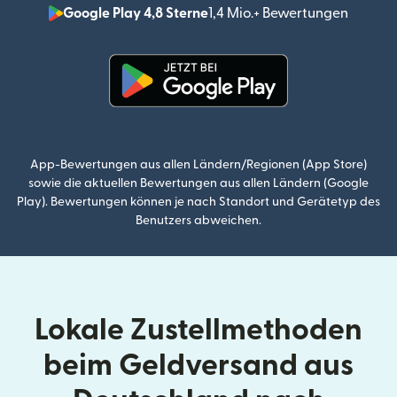
Google Play 4,8 Sterne
1,4 Mio.+ Bewertungen
(wird i
(wird in einem neuen Fenster g
App-Bewertungen aus allen Ländern/Regionen (App Store)
sowie die aktuellen Bewertungen aus allen Ländern (Google
Play). Bewertungen können je nach Standort und Gerätetyp des
Benutzers abweichen.
Lokale Zustellmethoden
beim Geldversand aus