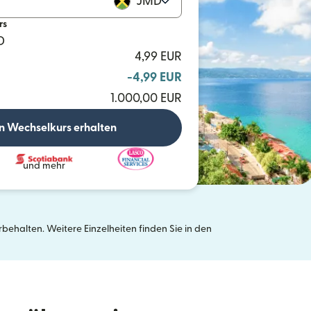
JMD
rs
D
4,99 EUR
-4,99 EUR
1.000,00 EUR
n Wechselkurs erhalten
und mehr
ehalten. Weitere Einzelheiten finden Sie in den
neuen Fenster geöffnet)