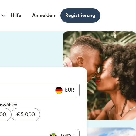
Hilfe
Anmelden
Registrierung
n einem neuen Fenster geöffnet)
 einem neuen Fenster geöffnet)
EUR
uswählen
000
€
5.000