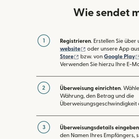
Wie sendet 
1
Registrieren
. Erstellen Sie über
(wird in einem neuen
website
oder unsere App au
(wird in einem neuen Fe
Store
bzw. von
Google Play
Verwenden Sie hierzu Ihre E-Ma
2
Überweisung einrichten
. Wähle
Währung, den Betrag und die
Überweisungsgeschwindigkeit 
3
Überweisungsdetails eingeben
den Namen Ihres Empfängers, s