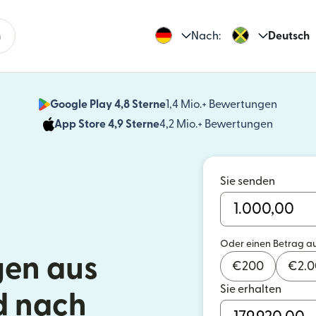
n
Nach:
Deutsch
Google Play 4,8 Sterne
1,4 Mio.+ Bewertungen
(wird i
App Store 4,9 Sterne
4,2 Mio.+ Bewertungen
(wird in
Sie senden
Oder einen Betrag a
en aus
€
200
€
2.
Sie erhalten
d nach