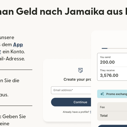
man Geld nach Jamaika aus 
 unsere
 Fenster geöffnet)
s dem
App
nster geöffnet)
(wird in einem neuen Fenster geöffnet)
ein Konto.
il-Adresse.
n Sie die
aus.
:
Geben Sie
eine