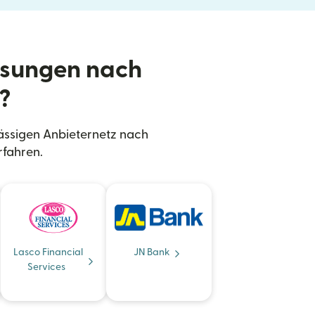
isungen nach
?
ässigen Anbieternetz nach
rfahren.
Lasco Financial
JN Bank
Services