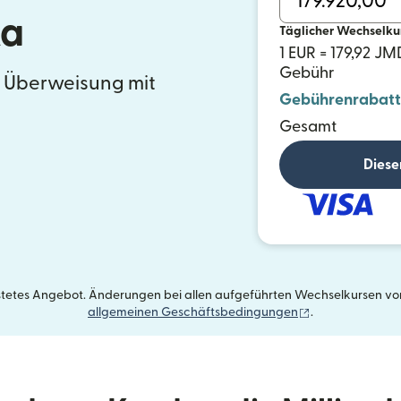
ka
Täglicher Wechselku
1 EUR = 179,92 JM
Gebühr
e Überweisung mit
Gebührenrabatt
Gesamt
Diese
istetes Angebot. Änderungen bei allen aufgeführten Wechselkursen vorb
(wird in einem 
allgemeinen Geschäftsbedingungen
.