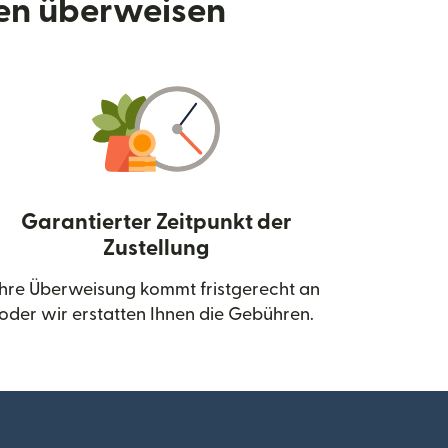
den überweisen
Garantierter Zeitpunkt der
Zustellung
neuen Fenster geöffnet)
Ihre Überweisung kommt fristgerecht an
oder wir erstatten Ihnen die Gebühren.