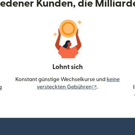
riedener Kunden, die Milliar
Lohnt sich
Konstant günstige Wechselkurse und
keine
(wird in einem 
versteckten Gebühren
.
g