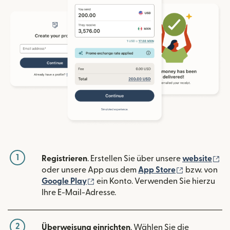
1
(w
Registrieren
. Erstellen Sie über unsere
website
(wird in ein
oder unsere App aus dem
App Store
bzw. von
(wird in einem neuen Fenster geöffn
Google Play
ein Konto. Verwenden Sie hierzu
Ihre E-Mail-Adresse.
2
Überweisung einrichten
. Wählen Sie die