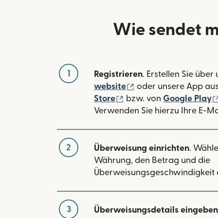
Wie sendet m
1
Registrieren
. Erstellen Sie über
(wird in einem neuen
website
oder unsere App au
(wird in einem neuen Fe
Store
bzw. von
Google Play
Verwenden Sie hierzu Ihre E-Ma
2
Überweisung einrichten
. Wähle
Währung, den Betrag und die
Überweisungsgeschwindigkeit 
3
Überweisungsdetails eingeben