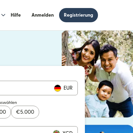
Hilfe
Anmelden
Registrierung
n einem neuen Fenster geöffnet)
 einem neuen Fenster geöffnet)
EUR
uswählen
000
€
5.000