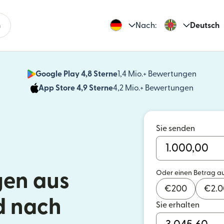
n
Nach:
Deutsch
Google Play 4,8 Sterne
1,4 Mio.+ Bewertungen
(wird i
App Store 4,9 Sterne
4,2 Mio.+ Bewertungen
(wird in
Sie senden
Oder einen Betrag a
en aus
€
200
€
2.
d nach
Sie erhalten