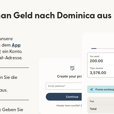
an Geld nach Dominica aus
 unsere
 Fenster geöffnet)
s dem
App
nster geöffnet)
(wird in einem neuen Fenster geöffnet)
ein Konto.
il-Adresse.
n Sie die
aus.
:
Geben Sie