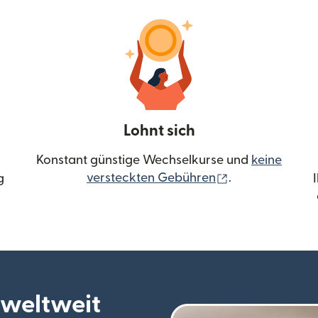
Lohnt sich
Konstant günstige Wechselkurse und
keine
(wird in einem 
versteckten Gebühren
.
g
 weltweit