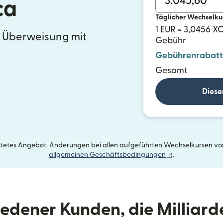
ca
Täglicher Wechselku
1 EUR = 3,0456 X
e Überweisung mit
Gebühr
Gebührenrabatt
Gesamt
Diese
istetes Angebot. Änderungen bei allen aufgeführten Wechselkursen vorb
(wird in einem 
allgemeinen Geschäftsbedingungen
.
riedener Kunden, die Milliar