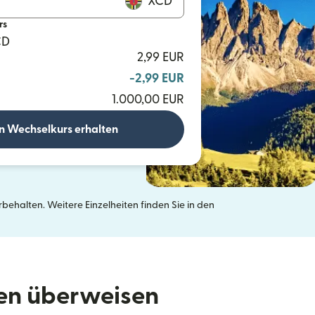
XCD
rs
CD
2,99 EUR
-2,99 EUR
1.000,00 EUR
n Wechselkurs erhalten
ehalten. Weitere Einzelheiten finden Sie in den
neuen Fenster geöffnet)
den überweisen