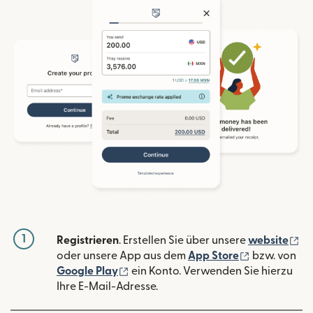
1
(w
Registrieren
. Erstellen Sie über unsere
website
(wird in ein
oder unsere App aus dem
App Store
bzw. von
(wird in einem neuen Fenster geöffn
Google Play
ein Konto. Verwenden Sie hierzu
Ihre E-Mail-Adresse.