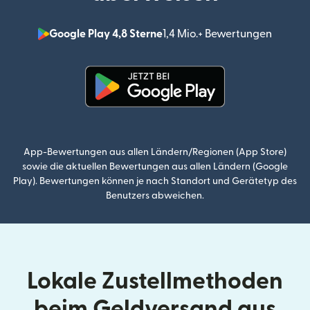
Google Play 4,8 Sterne
1,4 Mio.+ Bewertungen
(wird i
(wird in einem neuen Fenster g
App-Bewertungen aus allen Ländern/Regionen (App Store)
sowie die aktuellen Bewertungen aus allen Ländern (Google
Play). Bewertungen können je nach Standort und Gerätetyp des
Benutzers abweichen.
Lokale Zustellmethoden
beim Geldversand aus