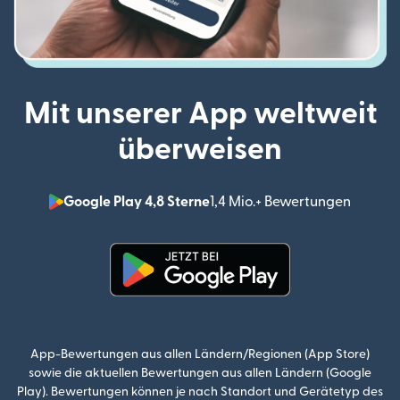
Mit unserer App weltweit
überweisen
Google Play 4,8 Sterne
1,4 Mio.+ Bewertungen
(wird i
(wird in einem neuen Fenster g
App-Bewertungen aus allen Ländern/Regionen (App Store)
sowie die aktuellen Bewertungen aus allen Ländern (Google
Play). Bewertungen können je nach Standort und Gerätetyp des