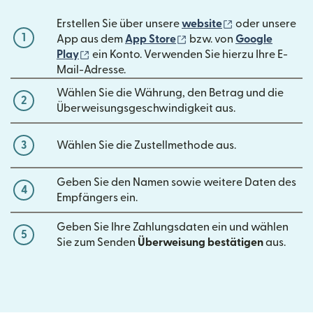
(wird in einem 
Erstellen Sie über unsere
website
oder unsere
1
(wird in einem neuen Fen
App aus dem
App Store
bzw. von
Google
(wird in einem neuen Fenster geöffnet)
Play
ein Konto. Verwenden Sie hierzu Ihre E-
Mail-Adresse.
Wählen Sie die Währung, den Betrag und die
2
Überweisungsgeschwindigkeit aus.
3
Wählen Sie die Zustellmethode aus.
Geben Sie den Namen sowie weitere Daten des
4
Empfängers ein.
Geben Sie Ihre Zahlungsdaten ein und wählen
5
Sie zum Senden
Überweisung bestätigen
aus.