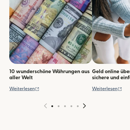
10 wunderschöne Währungen aus
Geld online übe
aller Welt
sichere und ei
(wird in einem neuen Fenster geöffnet)
(wi
Weiterlesen
Weiterlesen