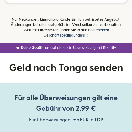
Nur Neukunden. Einmal pro Kunde. Zeitlich befristetes Angebot.
Änderungen bei allen aufgeführten Wechselkursen vorbehalten.
Weitere Einzelheiten finden Sie in den
allgemeinen
(wird in einem neuen Fens
Geschäftsbedingungen
.
Keine Gebühren
auf die erste Überweisung mit Remitly
Geld nach Tonga senden
Für alle Überweisungen gilt eine
Gebühr von 2,99 €
Für Überweisungen von
EUR
in
TOP